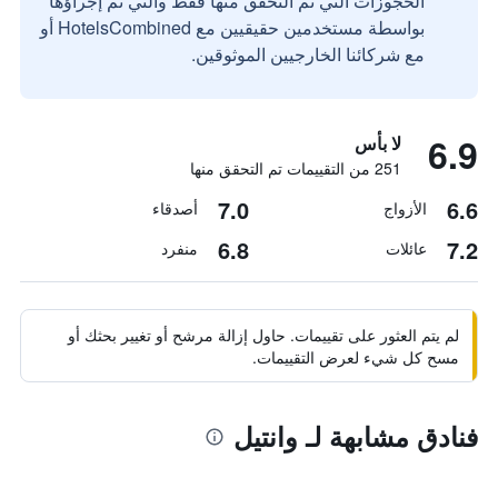
الحجوزات التي تم التحقق منها فقط والتي تم إجراؤها
بواسطة مستخدمين حقيقيين مع HotelsCombined أو
مع شركائنا الخارجيين الموثوقين.
6.9
لا بأس
251 من التقييمات تم التحقق منها
7.0
6.6
الأزواج
أصدقاء
6.8
7.2
عائلات
منفرد
لم يتم العثور على تقييمات. حاول إزالة مرشح أو تغيير بحثك أو
مسح كل شيء لعرض التقييمات.
فنادق مشابهة لـ وانتيل