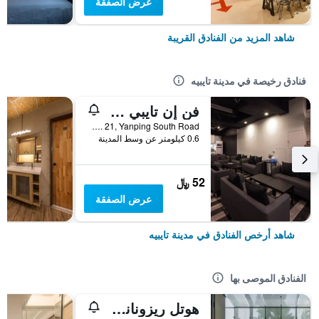
عرض الصفقة
شاهد المزيد من الفنادق القريبة
فنادق رخيصة في مدينة تايبيه
فن إن تايبي هوستل
2F, No. 21, Yanping South Road, مدينة تايبيه, تايوان
0.6 كيلومتر عن وسط المدينة
52 ﷼
عرض الصفقة
شاهد أرخص الفنادق في مدينة تايبيه
الفنادق الموصى بها
هوتل ريزونانس تايبي، تابيستري كوليكشن باي هيلتون