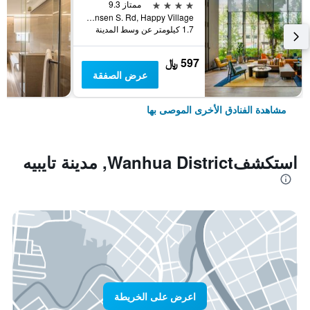
4 نجوم
ممتاز 9.3
No. 7 Linsen S. Rd, Happy Village, مدينة تايبيه, تايوان
1.7 كيلومتر عن وسط المدينة
597 ﷼
عرض الصفقة
مشاهدة الفنادق الأخرى الموصى بها
استكشفWanhua District, مدينة تايبيه
اعرض على الخريطة