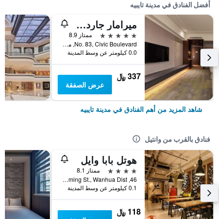
أفضل الفنادق في مدينة تايبيه
ميرامار جاردن تابييه
5 نجوم
ممتاز 8.9
No. 83, Civic Boulevard, مدينة تايبيه, تايوان
0.0 كيلومتر عن وسط المدينة
337 ﷼
عرض الصفقة
شاهد المزيد من أهم الفنادق في مدينة تايبيه
فنادق بالقرب من وانتيل
هوتل بابا وايل
4 نجوم
ممتاز 8.1
46, Kunming St., Wanhua Dist., مدينة تايبيه, تايوان
0.1 كيلومتر عن وسط المدينة
118 ﷼