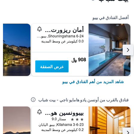
أفضل الفنادق في بيبو
أمان ريزورت سيكاي
6-24 Shouningahama, بيبو, اليابان
0.0 كيلومتر عن وسط المدينة
908 ﷼
عرض الصفقة
شاهد المزيد من أهم الفنادق في بيبو
فنادق بالقرب من أونسن يادو هامايو ناجي - بيت شباب
بيبوونسين هوتل سانسينكاكو
3 نجوم
ممتاز 9.0
3-6-23 Kitahama, بيبو, اليابان
0.2 كيلومتر عن وسط المدينة