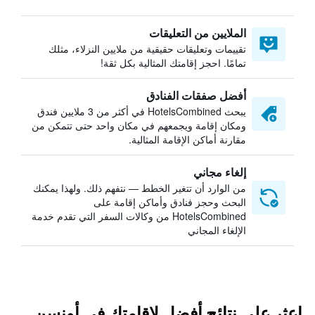
الملايين من التعليقات
تقييمات وتعليقات حقيقية من ملايين النزلاء، مثلك
تمامًا. احجز إقامتك المثالية بكل ثقة!
أفضل صفقات الفنادق
يبحث HotelsCombined في أكثر من 3 ملايين فندق
ومكان إقامة ويجمعهم في مكان واحد حتى تتمكن من
مقارنة أماكن الإقامة المثالية.
إلغاء مجاني
من الوارد أن تتغير الخطط — نتفهم ذلك. ولهذا يمكنك
البحث وحجز فنادق وأماكن إقامة على
HotelsCombined من وكالات السفر التي تقدم خدمة
الإلغاء المجاني
اعثر على نتائج أفضل لإقامتك في أونسن