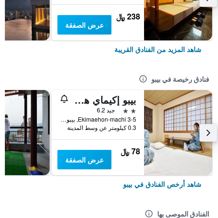
238 ﷼
عرض الصفقة
شاهد المزيد من الفنادق القريبة
فنادق رخيصة في بيبو
بيبو إكيماي هوتل هاياشي
2 نجمتين
جيد 6.2
Ekimaehon-machi 3-5, بيبو, اليابان
0.3 كيلومتر عن وسط المدينة
78 ﷼
عرض الصفقة
شاهد أرخص الفنادق في بيبو
الفنادق الموصى بها