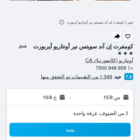
صور لـ كومفرت إن آند سويتس نير أونتاريو أيربورت
كومفرت إن آند سويتس نير أونتاريو أيربورت
فندق
3 نجوم
أونتاريو (كاليفورنيا)، CA
+1 909 948 7000
جيد
1,349 من التقييمات تم التحقق منها
7.8
س 15/8
-
ح 16/8
2 من الضيوف، غرفة واحدة
بحث