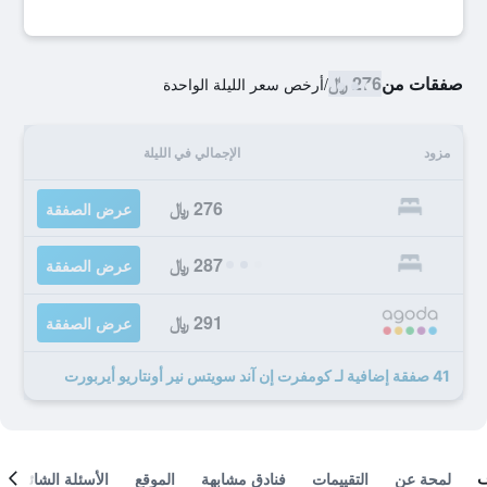
صفقات من
276 ﷼
/
أرخص سعر الليلة الواحدة
مزود
الإجمالي في الليلة
276 ﷼
عرض الصفقة
287 ﷼
عرض الصفقة
291 ﷼
عرض الصفقة
41 صفقة إضافية لـ كومفرت إن آند سويتس نير أونتاريو أيربورت
لمحة عن
التقييمات
فنادق مشابهة
الموقع
الأسئلة الشائعة