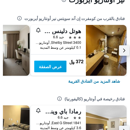
فنادق بالقرب من كومفرت إن آند سويتس نير أونتاريو أيربورت
هوتل دلينس أونتاريو أيربورت
3 نجوم
جيد 6.6
3400 Shelby Street, أونتاريو (كاليفورنيا), CA, الولايات المتحدة الأميريكية
0.1 كيلومتر عن وسط المدينة
372 ﷼
عرض الصفقة
شاهد المزيد من الفنادق القريبة
فنادق رخيصة في أونتاريو (كاليفورنيا)
رمادا باي ويندام أونتاريو
2 نجمتين
جيد 6.6
1841 East G Street, أونتاريو (كاليفورنيا), CA, الولايات المتحدة الأميريكية
3.6 كيلومتر عن وسط المدينة