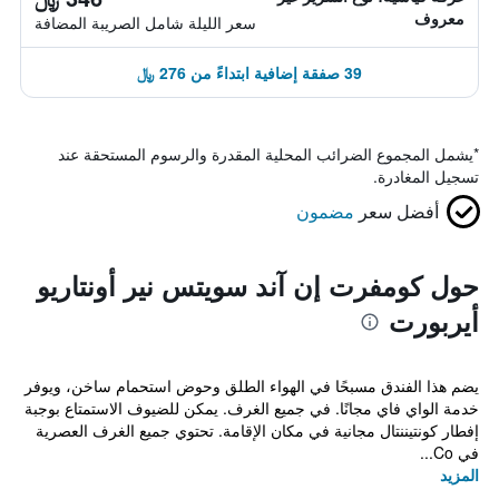
معروف
سعر الليلة شامل الصريبة المضافة
39 صفقة إضافية ابتداءً من 276 ﷼
*
يشمل المجموع الضرائب المحلية المقدرة والرسوم المستحقة عند
تسجيل المغادرة.
أفضل سعر
مضمون
حول كومفرت إن آند سويتس نير أونتاريو
أيربورت
يضم هذا الفندق مسبحًا في الهواء الطلق وحوض استحمام ساخن، ويوفر
خدمة الواي فاي مجانًا. في جميع الغرف. يمكن للضيوف الاستمتاع بوجبة
إفطار كونتيننتال مجانية في مكان الإقامة. تحتوي جميع الغرف العصرية
في Co...
المزيد