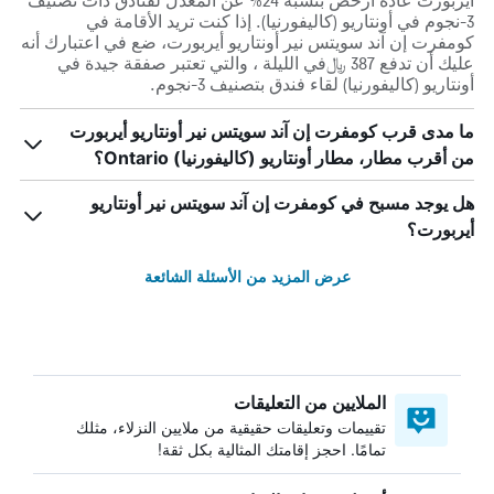
أيربورت عادة أرخص بنسبة 24% عن المعدل لفنادق ذات تصنيف
3-نجوم في أونتاريو (كاليفورنيا). إذا كنت تريد الأقامة في
كومفرت إن آند سويتس نير أونتاريو أيربورت، ضع في اعتبارك أنه
عليك أن تدفع 387 ﷼في الليلة ، والتي تعتبر صفقة جيدة في
أونتاريو (كاليفورنيا) لقاء فندق بتصنيف 3-نجوم.
ما مدى قرب كومفرت إن آند سويتس نير أونتاريو أيربورت
من أقرب مطار، مطار أونتاريو (كاليفورنيا) Ontario؟
هل يوجد مسبح في كومفرت إن آند سويتس نير أونتاريو
أيربورت؟
عرض المزيد من الأسئلة الشائعة
الملايين من التعليقات
تقييمات وتعليقات حقيقية من ملايين النزلاء، مثلك
تمامًا. احجز إقامتك المثالية بكل ثقة!