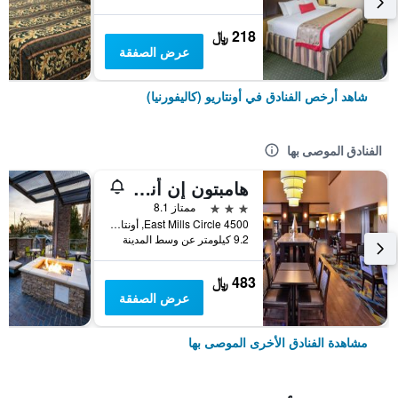
218 ﷼
عرض الصفقة
شاهد أرخص الفنادق في أونتاريو (كاليفورنيا)
الفنادق الموصى بها
هامبتون إن أند سويتس أونتاريو
3 نجوم
ممتاز 8.1
4500 East Mills Circle, أونتاريو (كاليفورنيا), CA, الولايات المتحدة الأميريكية
9.2 كيلومتر عن وسط المدينة
483 ﷼
عرض الصفقة
مشاهدة الفنادق الأخرى الموصى بها