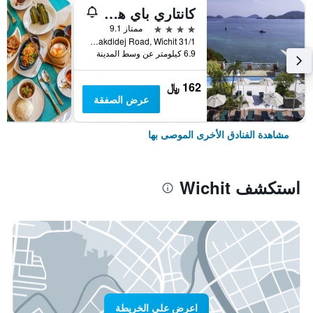
كانتاري باي هوتل، فوكيت
4 نجوم
ممتاز 9.1
31/1 Mu 8, Sakdidej Road, Wichit, تايلاند
6.9 كيلومتر عن وسط المدينة
162 ﷼
عرض الصفقة
مشاهدة الفنادق الأخرى الموصى بها
استكشف Wichit
اعرض على الخريطة