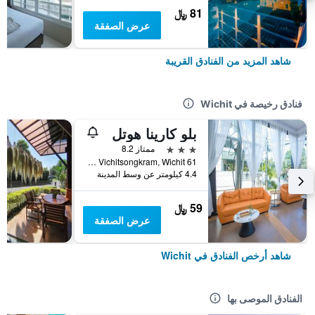
81 ﷼
عرض الصفقة
شاهد المزيد من الفنادق القريبة
فنادق رخيصة في Wichit
بلو كارينا هوتل
3 نجوم
ممتاز 8.2
61 Moo 5, Soi Bangyai, Vichitsongkram, Wichit, تايلاند
4.4 كيلومتر عن وسط المدينة
59 ﷼
عرض الصفقة
شاهد أرخص الفنادق في Wichit
الفنادق الموصى بها