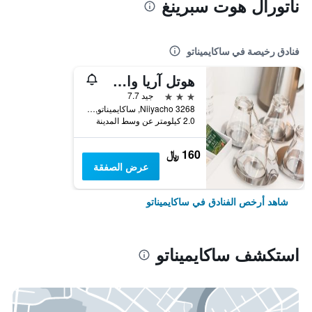
ناتورال هوت سبرينغ
فنادق رخيصة في ساكايميناتو
هوتل آريا وان ساكيميناتو مارينا
3 نجوم
جيد 7.7
3268 Niiyacho, ساكايميناتو, اليابان
2.0 كيلومتر عن وسط المدينة
160 ﷼
عرض الصفقة
شاهد أرخص الفنادق في ساكايميناتو
استكشف ساكايميناتو