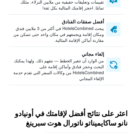
تقييمات وتعليقات حقيقية من ملايين النزلاء، مثلك
تمامًا. احجز إقامتك المثالية بكل ثقة!
أفضل صفقات الفنادق
يبحث HotelsCombined في أكثر من 3 ملايين فندق
ومكان إقامة ويجمعهم في مكان واحد حتى تتمكن من
مقارنة أماكن الإقامة المثالية.
إلغاء مجاني
من الوارد أن تتغير الخطط — نتفهم ذلك. ولهذا يمكنك
البحث وحجز فنادق وأماكن إقامة على
HotelsCombined من وكالات السفر التي تقدم خدمة
الإلغاء المجاني
اعثر على نتائج أفضل لإقامتك في أونيادو
نانو ساكايميناتو ناتورال هوت سبرينغ