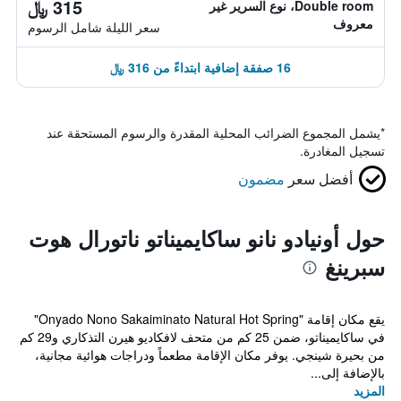
315 ﷼
Double room، نوع السرير غير
معروف
سعر الليلة شامل الرسوم
16 صفقة إضافية ابتداءً من 316 ﷼
*
يشمل المجموع الضرائب المحلية المقدرة والرسوم المستحقة عند
تسجيل المغادرة.
أفضل سعر
مضمون
حول أونيادو نانو ساكايميناتو ناتورال هوت
سبرينغ
يقع مكان إقامة "Onyado Nono Sakaiminato Natural Hot Spring"
في ساكايميناتو، ضمن 25 كم من متحف لافكاديو هيرن التذكاري و29 كم
من بحيرة شينجي. يوفر مكان الإقامة مطعماً ودراجات هوائية مجانية،
بالإضافة إلى...
المزيد