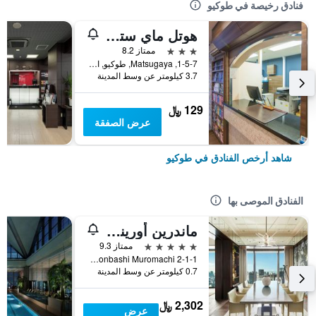
فنادق رخيصة في طوكيو
هوتل ماي ستايز أوينو إناريتشو
3 نجوم
ممتاز 8.2
1-5-7, Matsugaya, طوكيو, اليابان
3.7 كيلومتر عن وسط المدينة
129 ﷼
عرض الصفقة
شاهد أرخص الفنادق في طوكيو
الفنادق الموصى بها
ماندرين أورينتال، طوكيو
5 نجوم
ممتاز 9.3
2-1-1 Nihonbashi Muromachi, طوكيو, اليابان
0.7 كيلومتر عن وسط المدينة
2,302 ﷼
عرض