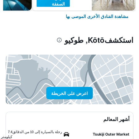
الصفقة
مشاهدة الفنادق الأخرى الموصى بها
استكشفKōtō, طوكيو
اعرض على الخريطة
أشهر المعالم
رحلة بالسيارة إلى 10 من الدقائق
7.4
Tsukiji Outer Market
كيلومتر