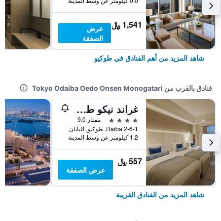
0.0 كيلومتر عن وسط المدينة
1,541 ﷼
عرض
الصفقة
شاهد المزيد من أهم الفنادق في طوكيو
فنادق بالقرب من Tokyo Odaiba Oedo Onsen Monogatari
غراند نيكو طوكيو دايبا
4 نجوم
ممتاز 9.0
2-6-1 Daiba, طوكيو, اليابان
1.2 كيلومتر عن وسط المدينة
557 ﷼
عرض الصفقة
شاهد المزيد من الفنادق القريبة