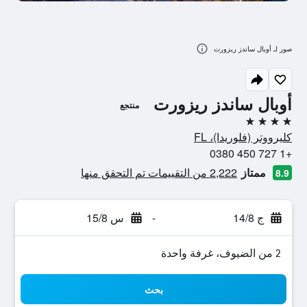
صور لـ أوبال ساندز ريزورت
أوبال ساندز ريزورت
منتجع
4 نجوم
كليرووتر (فلوريدا)، FL
+1 727 450 0380
ممتاز
2,222 من التقييمات تم التحقق منها
8.9
ج 14/8
-
س 15/8
2 من الضيوف، غرفة واحدة
بحث