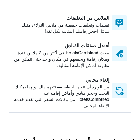
الملايين من التعليقات
تقييمات وتعليقات حقيقية من ملايين النزلاء، مثلك
تمامًا. احجز إقامتك المثالية بكل ثقة!
أفضل صفقات الفنادق
يبحث HotelsCombined في أكثر من 3 ملايين فندق
ومكان إقامة ويجمعهم في مكان واحد حتى تتمكن من
مقارنة أماكن الإقامة المثالية.
إلغاء مجاني
من الوارد أن تتغير الخطط — نتفهم ذلك. ولهذا يمكنك
البحث وحجز فنادق وأماكن إقامة على
HotelsCombined من وكالات السفر التي تقدم خدمة
الإلغاء المجاني