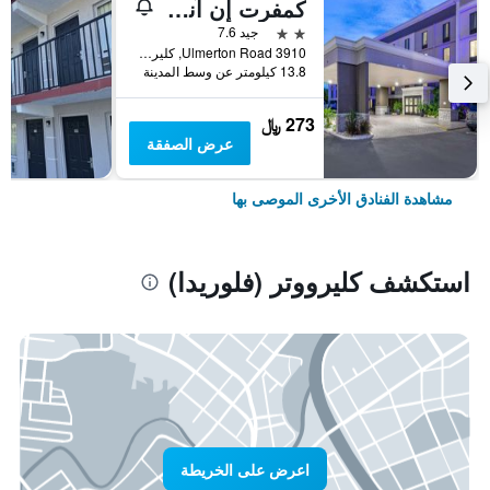
كمفرت إن آند سويتس سانت بيت كلير ووتر إنترناشونال آيربورت
2 نجمتين
جيد 7.6
3910 Ulmerton Road, كليرووتر (فلوريدا), FL, الولايات المتحدة الأميريكية
13.8 كيلومتر عن وسط المدينة
273 ﷼
عرض الصفقة
مشاهدة الفنادق الأخرى الموصى بها
استكشف كليرووتر (فلوريدا)
اعرض على الخريطة