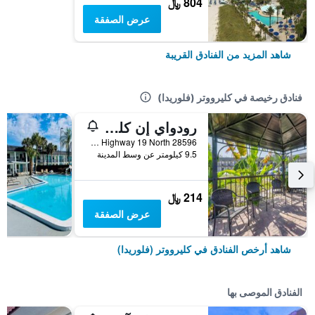
804 ﷼
عرض الصفقة
شاهد المزيد من الفنادق القريبة
فنادق رخيصة في كليرووتر (فلوريدا)
رودواي إن كليرووتر - دونيدن
28596 US Highway 19 North, كليرووتر (فلوريدا), FL, الولايات المتحدة الأميريكية
9.5 كيلومتر عن وسط المدينة
214 ﷼
عرض الصفقة
شاهد أرخص الفنادق في كليرووتر (فلوريدا)
الفنادق الموصى بها