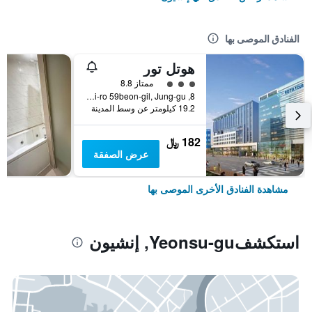
الفنادق الموصى بها
هوتل تور
تقييم فئة 3
ممتاز 8.8
8, Huinbawi-ro 59beon-gil, Jung-gu, إنشيون, كوريا الجنوبية
19.2 كيلومتر عن وسط المدينة
182 ﷼
عرض الصفقة
مشاهدة الفنادق الأخرى الموصى بها
استكشفYeonsu-gu, إنشيون