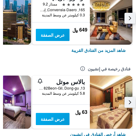
5 نجوم
ممتاز 9.2
165, Convensia-Daero, إنشيون, كوريا الجنوبية
0.3 كيلومتر عن وسط المدينة
649 ﷼
عرض الصفقة
شاهد المزيد من الفنادق القريبة
فنادق رخيصة في إنشيون
بالاس موتل
13, Songnim-ro 82Beon-Gil, Dong-gu, إنشيون, كوريا الجنوبية
5.8 كيلومتر عن وسط المدينة
63 ﷼
عرض الصفقة
شاهد أرخص الفنادق في إنشيون