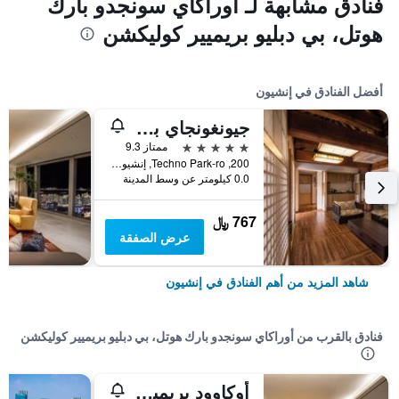
فنادق مشابهة لـ أوراكاي سونجدو بارك
هوتل، بي دبليو بريميير كوليكشن
أفضل الفنادق في إنشيون
جيونغونجاي باي واكرهيل
5 نجوم
ممتاز 9.3
200, Techno Park-ro, إنشيون, كوريا الجنوبية
0.0 كيلومتر عن وسط المدينة
767 ﷼
عرض الصفقة
شاهد المزيد من أهم الفنادق في إنشيون
فنادق بالقرب من أوراكاي سونجدو بارك هوتل، بي دبليو بريميير كوليكشن
أوكاوود بريمير إنشيون