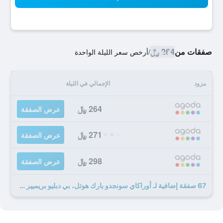
صفقات من
264 ﷼
/
أرخص سعر الليلة الواحدة
مزود
الإجمالي في الليلة
264 ﷼
عرض الصفقة
271 ﷼
عرض الصفقة
298 ﷼
عرض الصفقة
67 صفقة إضافية لـ أوراكاي سونجدو بارك هوتل، بي دبليو بريميير كوليكشن