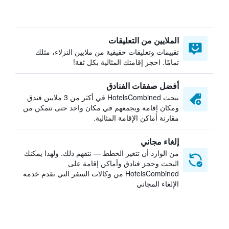
الملايين من التعليقات
تقييمات وتعليقات حقيقية من ملايين النزلاء، مثلك
تمامًا. احجز إقامتك المثالية بكل ثقة!
أفضل صفقات الفنادق
يبحث HotelsCombined في أكثر من 3 ملايين فندق
ومكان إقامة ويجمعهم في مكان واحد حتى تتمكن من
مقارنة أماكن الإقامة المثالية.
إلغاء مجاني
من الوارد أن تتغير الخطط — نتفهم ذلك. ولهذا يمكنك
البحث وحجز فنادق وأماكن إقامة على
HotelsCombined من وكالات السفر التي تقدم خدمة
الإلغاء المجاني