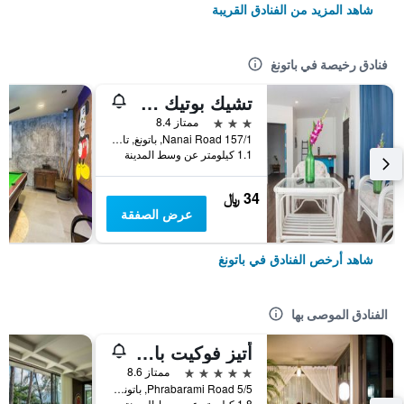
شاهد المزيد من الفنادق القريبة
فنادق رخيصة في باتونغ
تشيك بوتيك هوتل باتونج
3 نجوم
ممتاز 8.4
157/1 Nanai Road, باتونغ, تايلاند
1.1 كيلومتر عن وسط المدينة
34 ﷼
عرض الصفقة
شاهد أرخص الفنادق في باتونغ
الفنادق الموصى بها
أتيز فوكيت باتونج
5 نجوم
ممتاز 8.6
5/5 Phrabarami Road, باتونغ, تايلاند
1.8 كيلومتر عن وسط المدينة