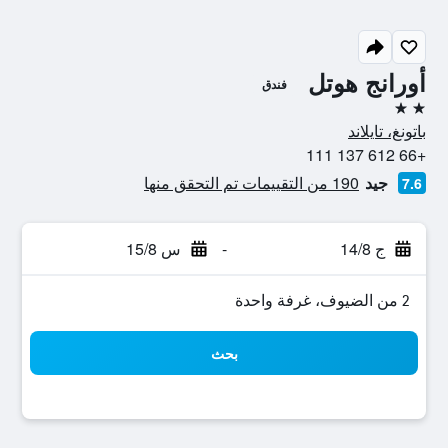
أورانج هوتل
فندق
2 نجمتين
باتونغ، تايلاند
+66 612 137 111
جيد
190 من التقييمات تم التحقق منها
7.6
ج 14/8
-
س 15/8
2 من الضيوف، غرفة واحدة
بحث