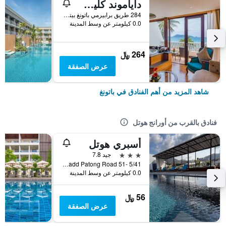
داياموند كليف ريزورت آند سبا، باتونج بيتش
284 طريق برابيرمي باتونغ بيتش, باتونغ, تايلاند
0.0 كيلومتر عن وسط المدينة
264 ﷼
عرض الصفقة
شاهد المزيد من أهم الفنادق في باتونغ
فنادق بالقرب من أورانج هوتل
أسبري هوتل
3 نجوم
جيد 7.8
5/41 -51 Hadd Patong Road, باتونغ, تايلاند
0.0 كيلومتر عن وسط المدينة
56 ﷼
عرض الصفقة