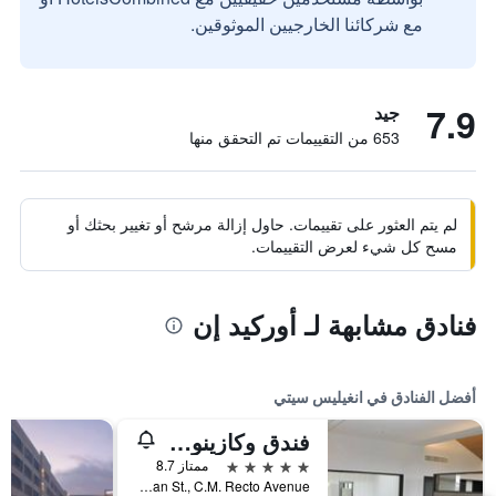
مع شركائنا الخارجيين الموثوقين.
7.9
جيد
653 من التقييمات تم التحقق منها
لم يتم العثور على تقييمات. حاول إزالة مرشح أو تغيير بحثك أو
مسح كل شيء لعرض التقييمات.
فنادق مشابهة لـ أوركيد إن
أفضل الفنادق في انغيليس سيتي
فندق وكازينو Midori Clark
5 نجوم
ممتاز 8.7
Kalayaan St., C.M. Recto Avenue, انغيليس سيتي, الفلبين