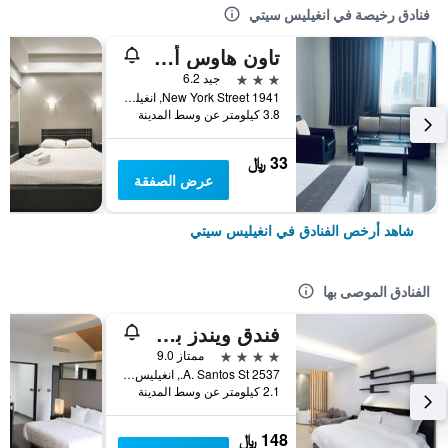
فنادق رخيصة في انغيليس سيتي
تاون هاوس أوك فيرا هوتل نير كلارك إنترناشونال أيربورت
3 نجوم
جيد 6.2
1941 New York Street, انغيليس سيتي, الفلبين
3.8 كيلومتر عن وسط المدينة
33 ﷼
عرض الصفقة
شاهد أرخص الفنادق في انغيليس سيتي
الفنادق الموصى بها
فندق ويندز بوتيك
4 نجوم
ممتاز 9.0
2537 A. Santos St., انغيليس سيتي, الفلبين
2.1 كيلومتر عن وسط المدينة
148 ﷼