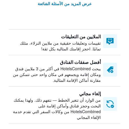
عرض المزيد من الأسئلة الشائعة
الملايين من التعليقات
تقييمات وتعليقات حقيقية من ملايين النزلاء، مثلك
تمامًا. احجز إقامتك المثالية بكل ثقة!
أفضل صفقات الفنادق
يبحث HotelsCombined في أكثر من 3 ملايين فندق
ومكان إقامة ويجمعهم في مكان واحد حتى تتمكن من
مقارنة أماكن الإقامة المثالية.
إلغاء مجاني
من الوارد أن تتغير الخطط — نتفهم ذلك. ولهذا يمكنك
البحث وحجز فنادق وأماكن إقامة على
HotelsCombined من وكالات السفر التي تقدم خدمة
الإلغاء المجاني