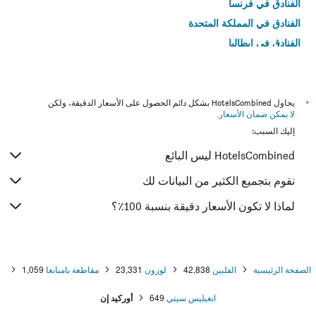
الفنادق في فرنسا
الفنادق في المملكة المتحدة
الفنادق في إيطاليا
الفنادق في تايلاند
*
يحاول HotelsCombined بشكل دائم الحصول على الأسعار الدقيقة، ولكن
لا يمكن ضمان الأسعار
.
إليك السبب:
HotelsCombined ليس البائع
نقوم بتجميع الكثير من البيانات لك
لماذا لا تكون الأسعار دقيقة بنسبة 100٪؟
الصفحة الرئيسية
الفلبين
42,838
لوزون
23,331
مقاطعة بامبانغا
1,059
انغيليس سيتي
649
أوركيد إن