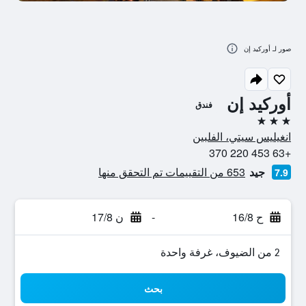
صور لـ أوركيد إن
أوركيد إن
فندق
3 نجوم
انغيليس سيتي، الفلبين
+63 453 220 370
جيد
653 من التقييمات تم التحقق منها
7.9
ح 16/8
-
ن 17/8
2 من الضيوف، غرفة واحدة
بحث