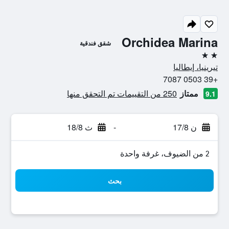
Orchidea Marina
شقق فندقية
2 نجمتين
تيرينيا، إيطاليا
+39 0503 7087
ممتاز
250 من التقييمات تم التحقق منها
9.1
ن 17/8
-
ث 18/8
2 من الضيوف، غرفة واحدة
بحث