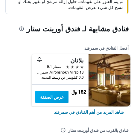
لم يتم العثور على تقييمات. حاول إزالة مرشح أو تغيير بحثك أو
مسح كل شيء لعرض التقييمات.
فنادق مشابهة لـ فندق أورينت ستار
أفضل الفنادق في سمرقند
بلاتان
4 نجوم
ممتاز 9.1
Mironshokh Mirzo 13, سمرقند, أوزبكستان
0.0 كيلومتر عن وسط المدينة
182 ﷼
عرض الصفقة
شاهد المزيد من أهم الفنادق في سمرقند
فنادق بالقرب من فندق أورينت ستار