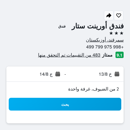
فندق أورينت ستار
فندق
3 نجوم
سمرقند، أوزبكستان
+998 975 799 499
ممتاز
483 من التقييمات تم التحقق منها
9.1
خ 13/8
-
ج 14/8
2 من الضيوف، غرفة واحدة
بحث