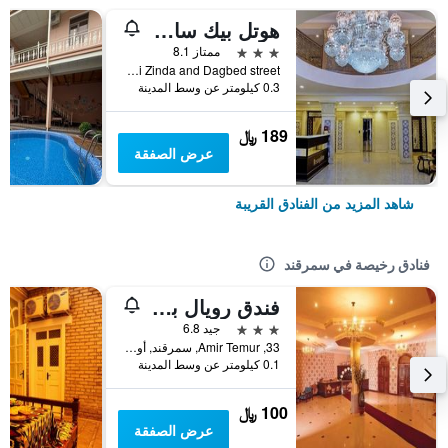
هوتل بيك ساماركاند
3 نجوم
ممتاز 8.1
Corner of Shohi Zinda and Dagbed street, سمرقند, أوزبكستان
0.3 كيلومتر عن وسط المدينة
189 ﷼
عرض الصفقة
شاهد المزيد من الفنادق القريبة
فنادق رخيصة في سمرقند
فندق رويال بالاس
3 نجوم
جيد 6.8
33, Amir Temur, سمرقند, أوزبكستان
0.1 كيلومتر عن وسط المدينة
100 ﷼
عرض الصفقة