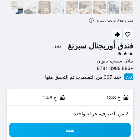
صور لـ فندق أوريجنال سبرنغ
فندق أوريجنال سبرنغ
فندق
3 نجوم
ييلان سيتي، تايوان
+886 3988 8781
جيد
367 من التقييمات تم التحقق منها
7.0
خ 13/8
-
ج 14/8
2 من الضيوف، غرفة واحدة
بحث