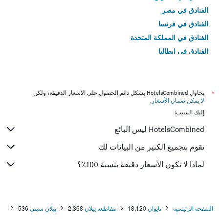
الفنادق في مصر
الفنادق في فرنسا
الفنادق في المملكة المتحدة
الفنادق في إيطاليا
الفنادق في تايلاند
*
يحاول HotelsCombined بشكل دائم الحصول على الأسعار الدقيقة، ولكن
لا يمكن ضمان الأسعار
.
إليك السبب:
HotelsCombined ليس البائع
نقوم بتجميع الكثير من البيانات لك
لماذا لا تكون الأسعار دقيقة بنسبة 100٪؟
الصفحة الرئيسية
تايوان
18,120
مقاطعة ييلان
2,368
ييلان سيتي
536