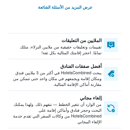
عرض المزيد من الأسئلة الشائعة
الملايين من التعليقات
تقييمات وتعليقات حقيقية من ملايين النزلاء، مثلك
تمامًا. احجز إقامتك المثالية بكل ثقة!
أفضل صفقات الفنادق
يبحث HotelsCombined في أكثر من 3 ملايين فندق
ومكان إقامة ويجمعهم في مكان واحد حتى تتمكن من
مقارنة أماكن الإقامة المثالية.
إلغاء مجاني
من الوارد أن تتغير الخطط — نتفهم ذلك. ولهذا يمكنك
البحث وحجز فنادق وأماكن إقامة على
HotelsCombined من وكالات السفر التي تقدم خدمة
الإلغاء المجاني