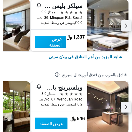
سيلكز بليس يلان
5 نجوم
ممتاز 9.2
No. 36, Minquan Rd., Sec. 2, ييلان سيتي, تايوان
0.0 كيلومتر عن وسط المدينة
1,337 ﷼
عرض
الصفقة
شاهد المزيد من أهم الفنادق في ييلان سيتي
فنادق بالقرب من فندق أوريجنال سبرنغ
ويلسبرينج باي سيلكس جياو شي
5 نجوم
ممتاز 8.9
No. 67, Wenquan Road, ييلان سيتي, تايوان
0.2 كيلومتر عن وسط المدينة
546 ﷼
عرض الصفقة