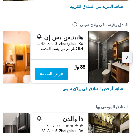
شاهد المزيد من الفنادق القريبة
فنادق رخيصة في ييلان سيتي
هابينيس يس إن
No.62, Sec. 3, Zhongshan Rd, ييلان سيتي, تايوان
9.4 كيلومتر عن وسط المدينة
85 ﷼
عرض الصفقة
شاهد أرخص الفنادق في ييلان سيتي
الفنادق الموصى بها
ذا والدن
4 نجوم
ممتاز 9.3
No.123, Sec. 5, Zhongshan Rd., ييلان سيتي, تايوان