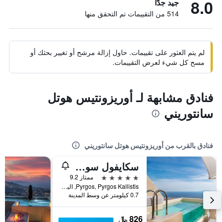
8.0
جيد جدًا
514 من التقييمات تم التحقق منها
لم يتم العثور على تقييمات. حاول إزالة مرشح أو تغيير بحثك أو
مسح كل شيء لعرض التقييمات.
فنادق مشابهة لـ أوريزونتيس هوتل
سانتوريني
فنادق بالقرب من أوريزونتيس هوتل سانتوريني
سكايفول سويتس - للأشخاص البالغين فقط
5 نجوم
ممتاز 9.2
Pyrgos, Pyrgos Kallistis, اليونان
0.7 كيلومتر عن وسط المدينة
826 ﷼