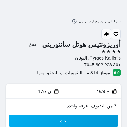
صور لـ أوريزونتيس هوتل سانتوريني
أوريزونتيس هوتل سانتوريني
فندق
4 نجوم
Pyrgos Kallistis، اليونان
+30 228 602 7045
ممتاز
514 من التقييمات تم التحقق منها
8.0
ح 16/8
-
ن 17/8
2 من الضيوف، غرفة واحدة
بحث