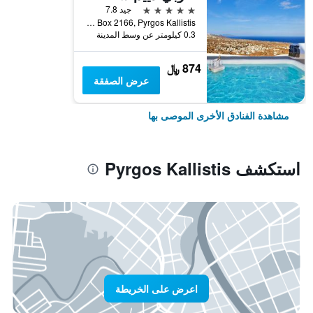
5 نجوم
جيد 7.8
P.O. Box 2166, Pyrgos Kallistis, اليونان
0.3 كيلومتر عن وسط المدينة
874 ﷼
عرض الصفقة
مشاهدة الفنادق الأخرى الموصى بها
استكشف Pyrgos Kallistis
اعرض على الخريطة