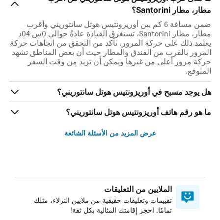
مطار، مطار Santorini؟
ضمن مسافة 6 كم بين أوريزونتيس هوتل سانتوريني وأقرب
مطار، مطار Santorini، تستغرق القيادة عادةً حوالي 0س 04د
يعتمد ذلك على حركة المرور. تأكد من التحقق من اتجاهات حركة
المرور بالقرب من الفندق والمطار حيث أن بعض المناطق تشهد
حركة مرور أعلى من غيرها ويمكن أن تزيد من وقت السفر
المتوقع.
هل يوجد مسبح في أوريزونتيس هوتل سانتوريني؟
ما هو رقم هاتف أوريزونتيس هوتل سانتوريني؟
عرض المزيد من الأسئلة الشائعة
الملايين من التعليقات
تقييمات وتعليقات حقيقية من ملايين النزلاء، مثلك
تمامًا. احجز إقامتك المثالية بكل ثقة!