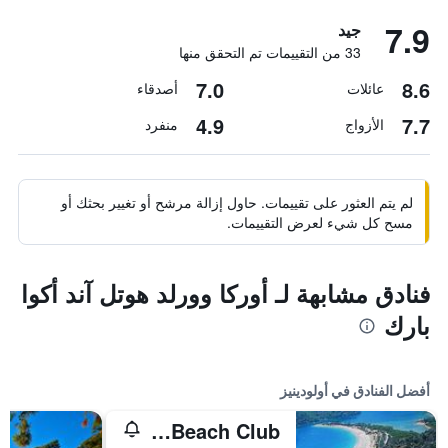
7.9
جيد
33 من التقييمات تم التحقق منها
7.0
8.6
عائلات
أصدقاء
4.9
7.7
الأزواج
منفرد
لم يتم العثور على تقييمات. حاول إزالة مرشح أو تغيير بحثك أو
مسح كل شيء لعرض التقييمات.
فنادق مشابهة لـ أوركا وورلد هوتل آند أكوا
بارك
أفضل الفنادق في أولودينيز
Belcekiz Beach Club - الشامل كلياً