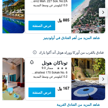
Oludeniz Mah. 227 Sok. No:2A, أولودينيز, تركيا
0.0 كيلومتر عن وسط المدينة
885 ﷼
عرض الصفقة
شاهد المزيد من أهم الفنادق في أولودينيز
فنادق بالقرب من أوركا وورلد هوتل آند أكوا بارك
توناكان هوتل
3 نجوم
ممتاز 9.0
Ovacık Mahallesi 170 Sokak No. 6, أولودينيز, تركيا
0.2 كيلومتر عن وسط المدينة
167 ﷼
عرض الصفقة
شاهد المزيد من الفنادق القريبة