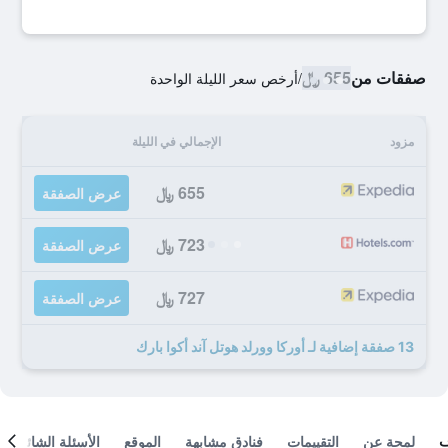
صفقات من
655 ﷼
/
أرخص سعر الليلة الواحدة
مزود
الإجمالي في الليلة
655 ﷼
عرض الصفقة
723 ﷼
عرض الصفقة
727 ﷼
عرض الصفقة
13 صفقة إضافية لـ أوركا وورلد هوتل آند أكوا بارك
لمحة عن
التقييمات
فنادق مشابهة
الموقع
الأسئلة الشائعة