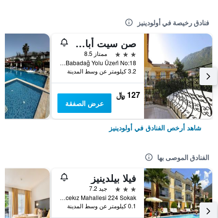
فنادق رخيصة في أولودينيز
صن سيت أبارت أوتل
3 نجوم
ممتاز 8.5
Mendos Caddesi̇ Babadağ Yolu Üzeri̇ No:18, أولودينيز, تركيا
3.2 كيلومتر عن وسط المدينة
127 ﷼
عرض الصفقة
شاهد أرخص الفنادق في أولودينيز
الفنادق الموصى بها
فيلا بيلدينيز
3 نجوم
جيد 7.2
Belcekız Mahallesi 224 Sokak, أولودينيز, تركيا
0.1 كيلومتر عن وسط المدينة