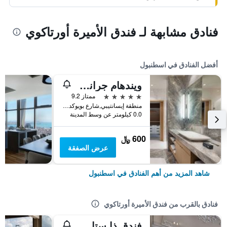
فنادق مشابهة لـ فندق الأميرة أورتاكوي
أفضل الفنادق في اسطنبول
ويندهام جراند إسطنبول ليفينت
5 نجوم
ممتاز 9.2
منطقة إيسانتيبي,شارع بويوكديري 177-183 شيشلي, اسطنبول, تركيا
0.0 كيلومتر عن وسط المدينة
600 ﷼
عرض الصفقة
شاهد المزيد من أهم الفنادق في اسطنبول
فنادق بالقرب من فندق الأميرة أورتاكوي
فندق ذا ستاي بوسفوروس