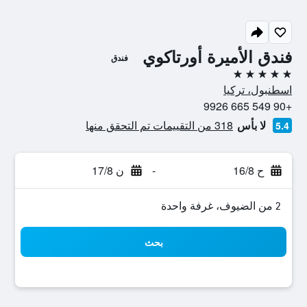
فندق الأميرة أورتاكوي
فندق
5 نجوم
اسطنبول، تركيا
+90 549 665 9926
لا بأس
318 من التقييمات تم التحقق منها
5.4
ح 16/8
-
ن 17/8
2 من الضيوف، غرفة واحدة
بحث