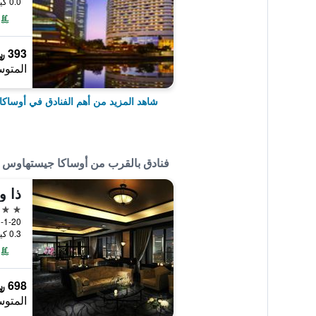
0.0 كيلومتر عن وسط المدينة
393 ﷼
المتوس
شاهد المزيد من أهم الفنادق في أوساكا
فنادق بالقرب من أوساكا جيستهاوس 
ذا و
5 نجوم
1-1-20 Oyodonaka, Kita-Ku, أوساكا, 
0.3 كيلومتر عن وسط المدينة
698 ﷼
المتوس