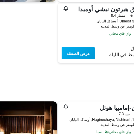
 هيرتون نيشي أوميدا
ممتاز 8.4
يابان
واي فاي مجاني
عرض الصفقة
ط في الليلة
إمامييا هوتل
جيد 7.3
 اليابان
واي فاي مجاني
سبا