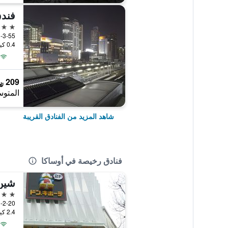
فندق
3 نجوم
3-3-55 Umeda, أوساكا, ال
0.4 كيلومتر عن وسط المدينة
209 ﷼
المتوس
شاهد المزيد من الفنادق القريبة
فنادق رخيصة في أوساكا
شين-
2 نجمتين
1-2-20, Haginochaya, Nishinari, أوساكا,
2.4 كيلومتر عن وسط المدينة