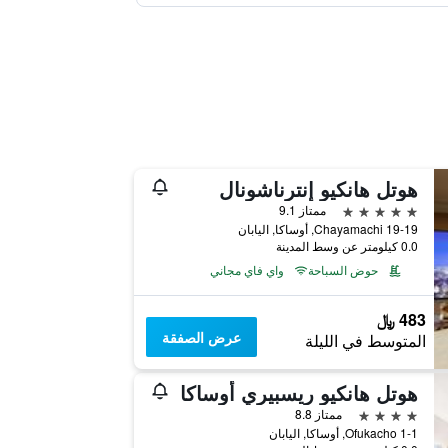
هوتل هانكيو إنترناشونال
5 نجوم
ممتاز 9.1
19-19 Chayamachi, أوساكا, اليابان
0.0 كيلومتر عن وسط المدينة
حوض السباحة
واي فاي مجاني
483 ﷼
عرض الصفقة
المتوسط في الليلة
هوتل هانكيو ريسبيري أوساكا
4 نجوم
ممتاز 8.8
1-1 Ofukacho, أوساكا, اليابان