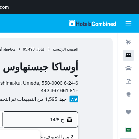
.com
رحلات طيران
الصفحة الرئيسية
اليابان
95,490
محافظة أو
فنادق
أوساكا جيستهاوس 
سيارات
نجمة واحدة
حزم العروض
6-24-6 Fukushima, Fukushima-ku, Umeda, 553-0003, أوساكا, محافظة أوساكا, اليابان
+81 661 367 442
استكشاف
جيد
1,595 من التقييمات تم التحقق منها
7.9
رحلات
ج 14/8
-
العَرَبِيَّة
2 من الضيوف، غرفة واحدة