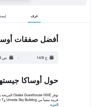
غرف
لمحة
أفضل صفقات أوسا
ج 14/8
-
س 15/8
حول أوساكا جيسته
توفر e HIVE
قريبة مشياً من Umeda Sky Building وCity T...
المزيد