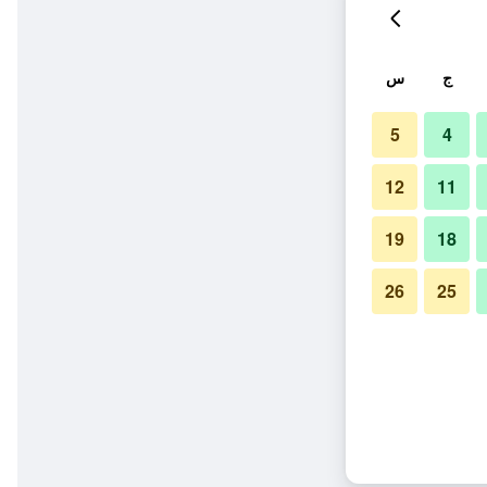
ج
س
5
4
12
11
19
18
26
25