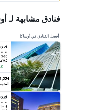
فنادق مشابهة لـ أ
أفضل الفنادق في أوساكا
فندق
5 نجوم
3-60, Ofuka-Cho Kita-ku, أوساكا, اليابان
0.0 كيلومتر عن وسط المدينة
1,224 ﷼
المتوس
فندق
5 نجوم
1-4-1 Shiromi Chuo-ku, أوساكا, اليابان