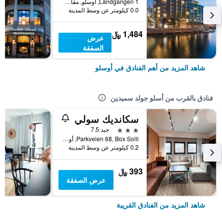
Landgangen 1, أوسلو, مقاطعة أوسلو, النرويج
0.0 كيلومتر عن وسط المدينة
1,484 ﷼
عرض
الصفقة
شاهد المزيد من أهم الفنادق في أوسلو
فنادق بالقرب من أسلو جولد سميدين
سكانديك سولي
3 نجوم
جيد 7.5
Parkveien 68, Box Solli, أوسلو, مقاطعة أوسلو, النرويج
0.2 كيلومتر عن وسط المدينة
393 ﷼
عرض الصفقة
شاهد المزيد من الفنادق القريبة