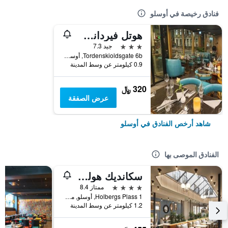
فنادق رخيصة في أوسلو
هوتل فيرداني أوسلو
3 نجوم
جيد 7.3
Tordenskioldsgate 6b, أوسلو, مقاطعة أوسلو, النرويج
0.9 كيلومتر عن وسط المدينة
320 ﷼
عرض الصفقة
شاهد أرخص الفنادق في أوسلو
الفنادق الموصى بها
سكانديك هولبيرغ
4 نجوم
ممتاز 8.4
Holbergs Plass 1, أوسلو, مقاطعة أوسلو, النرويج
1.2 كيلومتر عن وسط المدينة