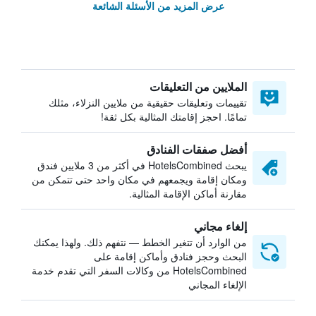
عرض المزيد من الأسئلة الشائعة
الملايين من التعليقات
تقييمات وتعليقات حقيقية من ملايين النزلاء، مثلك
تمامًا. احجز إقامتك المثالية بكل ثقة!
أفضل صفقات الفنادق
يبحث HotelsCombined في أكثر من 3 ملايين فندق
ومكان إقامة ويجمعهم في مكان واحد حتى تتمكن من
مقارنة أماكن الإقامة المثالية.
إلغاء مجاني
من الوارد أن تتغير الخطط — نتفهم ذلك. ولهذا يمكنك
البحث وحجز فنادق وأماكن إقامة على
HotelsCombined من وكالات السفر التي تقدم خدمة
الإلغاء المجاني