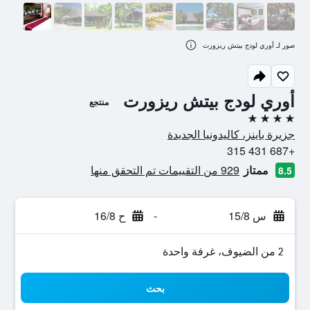
صور لـ أوري لودج بيتش ريزورت
أوري لودج بيتش ريزورت
منتجع
4 نجوم
جزيرة باينز، كاليدونيا الجديدة
+687 431 315
ممتاز
929 من التقييمات تم التحقق منها
8.5
س 15/8
-
ح 16/8
2 من الضيوف، غرفة واحدة
بحث