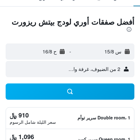
أفضل صفقات أوري لودج بيتش ريزورت
س 15/8
-
ح 16/8
2 من الضيوف، غرفة واحدة
910 ﷼
Double room، 1 سرير توأم
سعر الليلة شامل الرسوم
1,096 ﷼
Queen room، 1 سرير كوين