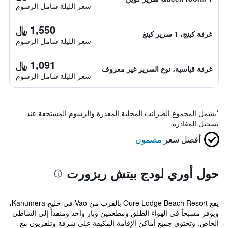
سعر الليلة شامل الرسوم
1,550 ﷼
غرفة كينج، 1 سرير كينغ
سعر الليلة شامل الرسوم
1,091 ﷼
غرفة قياسية، نوع السرير غير معروف
سعر الليلة شامل الرسوم
*
يشمل المجموع الضرائب المحلية المقدرة والرسوم المستحقة عند
تسجيل المغادرة.
أفضل سعر
مضمون
حول أوري لودج بيتش ريزورت
يقع Oure Lodge Beach Resort بالقرب من Vao في خليج Kanumera،
ويوفر مسبحاً في الهواء الطلق ومطعمين وبار واحد ومنفذاً إلى الشاطئ
الخاص. وتحتوي جميع أماكن الإقامة المكيفة على شرفة وتلفزيون مع