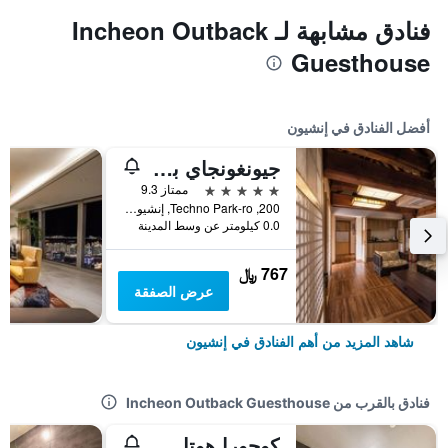
فنادق مشابهة لـ Incheon Outback
Guesthouse
أفضل الفنادق في إنشيون
جيونغونجاي باي واكرهيل
5 نجوم
ممتاز 9.3
200, Techno Park-ro, إنشيون, كوريا الجنوبية
0.0 كيلومتر عن وسط المدينة
767 ﷼
عرض الصفقة
شاهد المزيد من أهم الفنادق في إنشيون
فنادق بالقرب من Incheon Outback Guesthouse
كوجورا هوتل