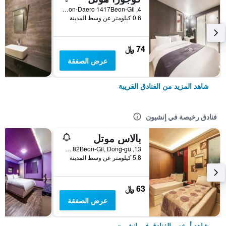
4, Gyeongwon-Daero 1417Beon-Gil, إنشيون, كوريا الجنوبية
0.6 كيلومتر عن وسط المدينة
74 ﷼
عرض الصفقة
شاهد المزيد من الفنادق القريبة
فنادق رخيصة في إنشيون
بالاس موتل
13, Songnim-ro 82Beon-Gil, Dong-gu, إنشيون, كوريا الجنوبية
5.8 كيلومتر عن وسط المدينة
63 ﷼
عرض الصفقة
شاهد أرخص الفنادق في إنشيون