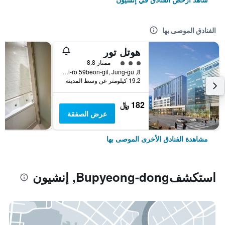
الفنادق الموصى بها
هوتل تور
تقييم فئة 3
ممتاز 8.8
8, Huinbawi-ro 59beon-gil, Jung-gu, إنشيون, كوريا الجنوبية
19.2 كيلومتر عن وسط المدينة
182 ﷼
عرض الصفقة
مشاهدة الفنادق الأخرى الموصى بها
استكشفBupyeong-dong, إنشيون