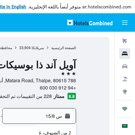
ar.hotelscombined.com
متوفر أيضاً باللغة الإنجليزية.
site in English
رحلات طيران
الصفحة الرئيسية
سريلانكا
33,904
محافظة 
فنادق
آويل آند ذا بوسيكات
سيارات
3 نجوم
حزم العروض
788 Matara Road, Thalpe, 80615, أناواتونا, Southern, سريلانكا
+94 912 030 600
استكشاف
ممتاز
228 من التقييمات تم التحقق منها
8.8
رحلات
س 15/8
-
العَرَبِيَّة
2 من الضيوف، غرفة واحدة