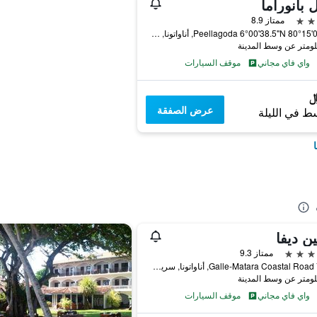
 بانوراما
ممتاز 8.9
Peellagoda 6°00'38.5"N 80°15'05.7"E, أناواتونا, سريلانكا
واي فاي مجاني
موقف السيارات
عرض الصفقة
ط في الليلة
ن ديفا
ممتاز 9.3
776/1 Galle-Matara Coastal Road, أناواتونا, سريلانكا
واي فاي مجاني
موقف السيارات