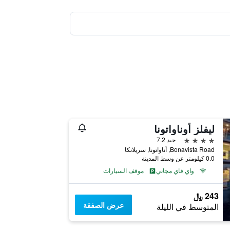
ليفلز أوناواتونا
4 نجوم
جيد 7.2
Bonavista Road, أناواتونا, سريلانكا
0.0 كيلومتر عن وسط المدينة
واي فاي مجاني
موقف السيارات
243 ﷼
عرض الصفقة
المتوسط في الليلة