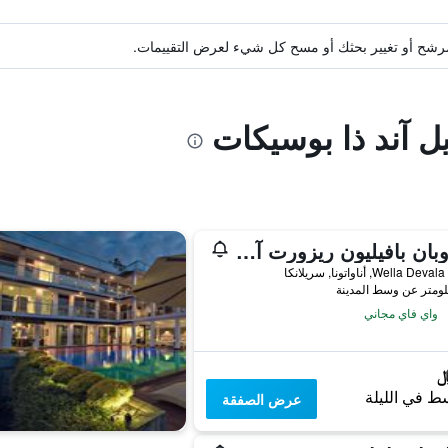
ة مرشح أو تغيير بحثك أو مسح كل شيء لعرض التقييمات.
يل آند ذا بوسيكات
ثابروبان بافيليون ريزورت آند سبا
Wella , أناواتونا, سريلانكا
واي فاي مجاني
ط في الليلة
عرض الصفقة