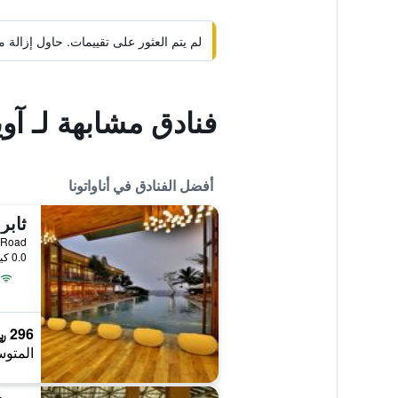
لم يتم العثور على تقييمات. حاول إزال
فنادق مشابهة لـ آو
أفضل الفنادق في أناواتونا
Devala Road
0.0 كيلومتر عن وسط المدينة
296 ﷼
المتوس