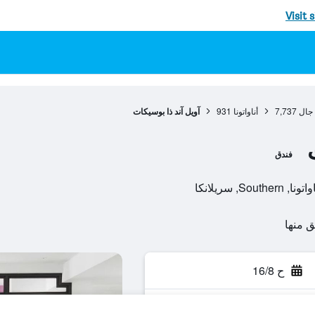
Visit 
جال
7,737
أناواتونا
931
آويل آند ذا بوسيكات
فندق
ح 16/8