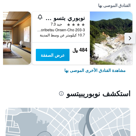
الفنادق الموصى بها
نوبوري بتسو سيكي سويتي
4 نجوم
جيد 7.3
203-3 Noboribetsu Onsen-Cho, نوبوريبيتسو, اليابان
10.7 كيلومتر عن وسط المدينة
484 ﷼
عرض الصفقة
مشاهدة الفنادق الأخرى الموصى بها
استكشف نوبوريبيتسو