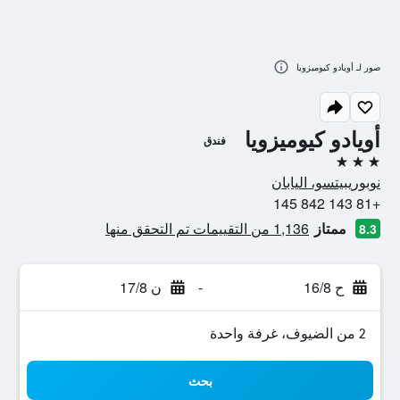
صور لـ أويادو كيوميزويا
أويادو كيوميزويا
فندق
3 نجوم
نوبوريبيتسو، اليابان
+81 143 842 145
ممتاز
1,136 من التقييمات تم التحقق منها
8.3
ح 16/8
-
ن 17/8
2 من الضيوف، غرفة واحدة
بحث