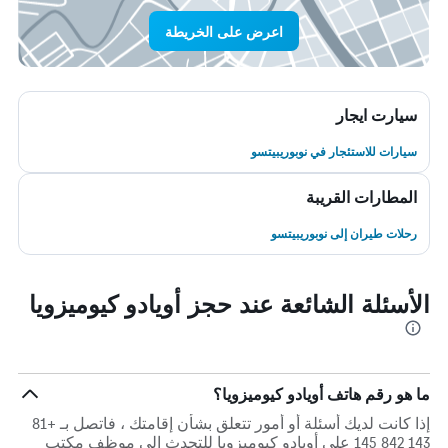
اعرض على الخريطة
سيارت ايجار
سيارات للاستئجار في نوبوريبيتسو
المطارات القريبة
رحلات طيران إلى نوبوريبيتسو
الأسئلة الشائعة عند حجز أويادو كيوميزويا
ما هو رقم هاتف أويادو كيوميزويا؟
إذا كانت لديك أسئلة أو أمور تتعلق بشأن إقامتك ، فاتصل بـ +81
143 842 145 على أويادو كيوميزويا للتحدث إلى موظف مكتب