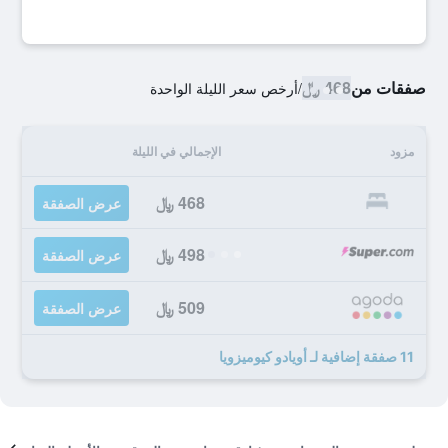
صفقات من
468 ﷼
/
أرخص سعر الليلة الواحدة
مزود
الإجمالي في الليلة
468 ﷼
عرض الصفقة
498 ﷼
عرض الصفقة
509 ﷼
عرض الصفقة
11 صفقة إضافية لـ أويادو كيوميزويا