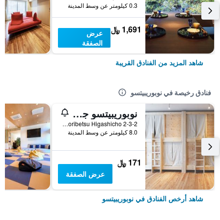
0.3 كيلومتر عن وسط المدينة
1,691 ﷼
عرض
الصفقة
شاهد المزيد من الفنادق القريبة
فنادق رخيصة في نوبوريبيتسو
نوبوريبيتسو جيست هاوس إيه كاي إيه آند إيه أو - دار ضيافة
2-3-2 Noboribetsu Higashicho, نوبوريبيتسو, اليابان
8.0 كيلومتر عن وسط المدينة
171 ﷼
عرض الصفقة
شاهد أرخص الفنادق في نوبوريبيتسو