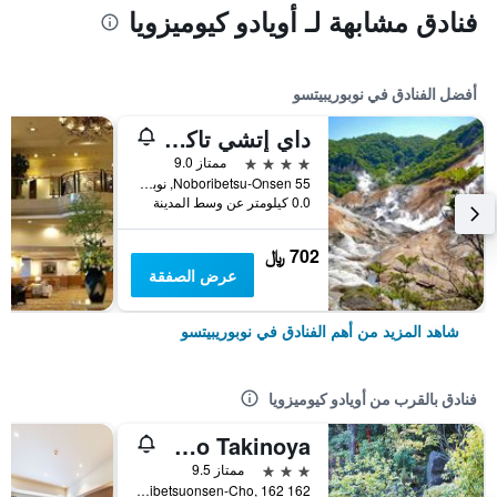
فنادق مشابهة لـ أويادو كيوميزويا
أفضل الفنادق في نوبوريبيتسو
داي إتشي تاكيموتوكان
4 نجوم
ممتاز 9.0
55 Noboribetsu-Onsen, نوبوريبيتسو, اليابان
0.0 كيلومتر عن وسط المدينة
702 ﷼
عرض الصفقة
شاهد المزيد من أهم الفنادق في نوبوريبيتسو
فنادق بالقرب من أويادو كيوميزويا
Noboribetsu Onsenkyo Takinoya
3 نجوم
ممتاز 9.5
162 Noboribetsuonsen-Cho, 162, نوبوريبيتسو, اليابان