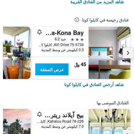
شاهد المزيد من الفنادق القريبة
فنادق رخيصة في كايلوا كونا
Hampton Inn by Hilton Kailua-Kona Bay
3 نجوم
جيد 6.2
75-5739 Ali'i Drive, كايلوا كونا, الجزيرة الكبيرة، هاواي, HI, الولايات المتحدة الأميريكية
0.3 كيلومتر عن وسط المدينة
45 ﷼
عرض الصفقة
شاهد أرخص الفنادق في كايلوا كونا
الفنادق الموصى بها
بيج آيلاند ريتريت
78-226 Kahaluu Road, كايلوا كونا, الجزيرة الكبيرة، هاواي, HI, الولايات المتحدة الأميريكية
7.0 كيلومتر عن وسط المدينة