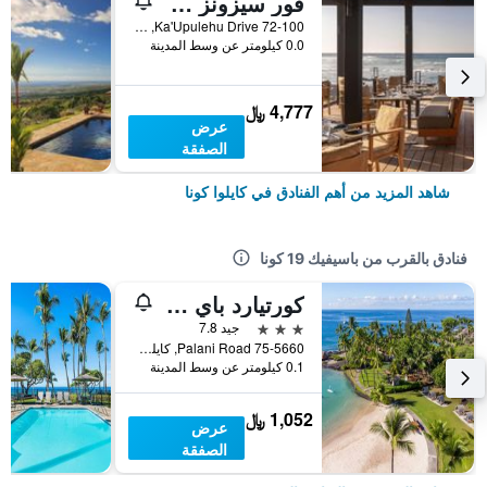
فور سيزونز ريزورت هوالالاي
72-100 Ka'Upulehu Drive, كايلوا كونا, الجزيرة الكبيرة، هاواي, HI, الولايات المتحدة الأميريكية
0.0 كيلومتر عن وسط المدينة
4,777 ﷼
عرض
الصفقة
شاهد المزيد من أهم الفنادق في كايلوا كونا
فنادق بالقرب من باسيفيك 19 كونا
كورتيارد باي ماريوت كينج كاميهاميها كونا
3 نجوم
جيد 7.8
75-5660 Palani Road, كايلوا كونا, الجزيرة الكبيرة، هاواي, HI, الولايات المتحدة الأميريكية
0.1 كيلومتر عن وسط المدينة
1,052 ﷼
عرض
الصفقة