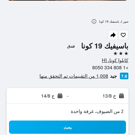
صور لـ باسيفيك 19 كونا
باسيفيك 19 كونا
فندق
3 نجوم
كايلوا كونا، HI
+1 808 334 8050
جيد
1,008 من التقييمات تم التحقق منها
7.8
خ 13/8
-
ج 14/8
2 من الضيوف، غرفة واحدة
بحث