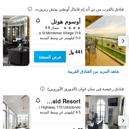
فنادق بالقرب من بي أند إم فاينال أوبشن بيتش ريزورت
أوسوم هوتل
4 نجوم
ممتاز 8.8
319 Eagle St Montemar Village, سان خوان (الدوري الأوروبي), الفلبين
0.0 كيلومتر عن وسط المدينة
441 ﷼
عرض الصفقة
شاهد المزيد من الفنادق القريبة
فنادق رخيصة في سان خوان (الدوري الأوروبي)
The Little Surfmaid Resort
Macarthur Highway, 170 Urbiztondo, سان خوان (الدوري الأوروبي), الفلبين
4.5 كيلومتر عن وسط المدينة