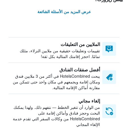
عرض المزيد من الأسئلة الشائعة
الملايين من التعليقات
تقييمات وتعليقات حقيقية من ملايين النزلاء، مثلك
تمامًا. احجز إقامتك المثالية بكل ثقة!
أفضل صفقات الفنادق
يبحث HotelsCombined في أكثر من 3 ملايين فندق
ومكان إقامة ويجمعهم في مكان واحد حتى تتمكن من
مقارنة أماكن الإقامة المثالية.
إلغاء مجاني
من الوارد أن تتغير الخطط — نتفهم ذلك. ولهذا يمكنك
البحث وحجز فنادق وأماكن إقامة على
HotelsCombined من وكالات السفر التي تقدم خدمة
الإلغاء المجاني