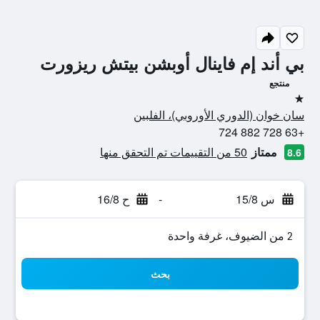
بي أند إم فاينال أوبشن بيتش ريزورت
منتجع
نجمة واحدة
سان خوان (الدوري الأوروبي)، الفلبين
+63 728 882 724
ممتاز
50 من التقييمات تم التحقق منها
8.6
س 15/8
-
ح 16/8
2 من الضيوف، غرفة واحدة
بحث