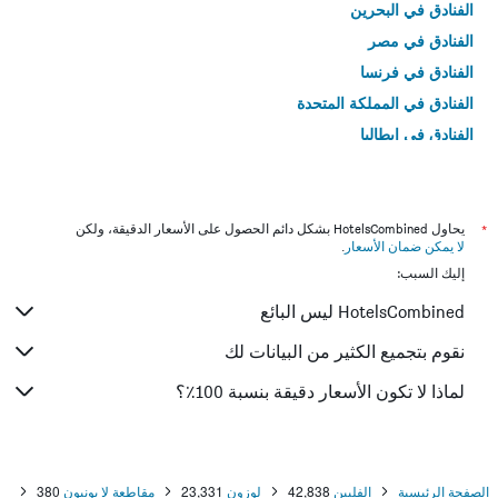
الفنادق في البحرين
الفنادق في مصر
الفنادق في فرنسا
الفنادق في المملكة المتحدة
الفنادق في إيطاليا
الفنادق في تايلاند
*
يحاول HotelsCombined بشكل دائم الحصول على الأسعار الدقيقة، ولكن
لا يمكن ضمان الأسعار
.
إليك السبب:
HotelsCombined ليس البائع
نقوم بتجميع الكثير من البيانات لك
لماذا لا تكون الأسعار دقيقة بنسبة 100٪؟
الصفحة الرئيسية
الفلبين
42,838
لوزون
23,331
مقاطعة لا يونيون
380