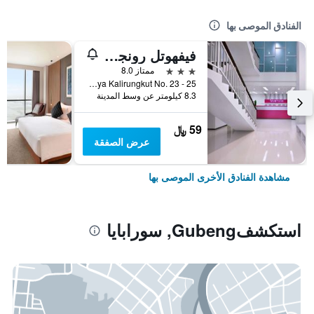
الفنادق الموصى بها
فيفهوتل رونجكت سورابايا
3 نجوم
ممتاز 8.0
Jl. Raya Kalirungkut No. 23 - 25, سورابايا, إندونيسيا
8.3 كيلومتر عن وسط المدينة
59 ﷼
عرض الصفقة
مشاهدة الفنادق الأخرى الموصى بها
استكشفGubeng, سورابايا