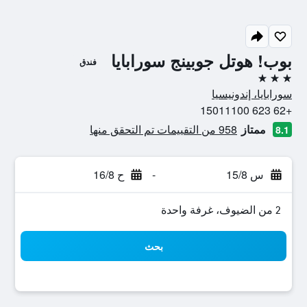
بوب! هوتل جوبينج سورابايا
فندق
3 نجوم
سورابايا، إندونيسيا
+62 623 15011100
ممتاز
958 من التقييمات تم التحقق منها
8.1
س 15/8
-
ح 16/8
2 من الضيوف، غرفة واحدة
بحث