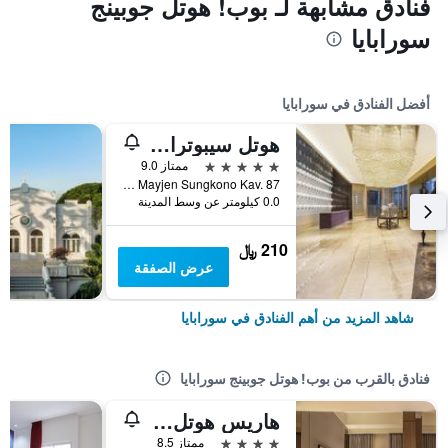
فنادق مشابهة لـ بوب! هوتل جوبينج
سورابايا
أفضل الفنادق في سورابايا
هوتل سيبوترا وورلد سورابايا مانيجد باي سويس بلهوتل إنترناشونال
5 نجوم
ممتاز 9.0
Jl. Mayjen Sungkono Kav. 87, سورابايا, إندونيسيا
0.0 كيلومتر عن وسط المدينة
210 ﷼
عرض الصفقة
شاهد المزيد من أهم الفنادق في سورابايا
فنادق بالقرب من بوب! هوتل جوبينج سورابايا
هاريس هوتل آند كونفينشنز جوبينج سورابايا
4 نجوم
ممتاز 8.5