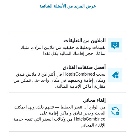
عرض المزيد من الأسئلة الشائعة
الملايين من التعليقات
تقييمات وتعليقات حقيقية من ملايين النزلاء، مثلك
تمامًا. احجز إقامتك المثالية بكل ثقة!
أفضل صفقات الفنادق
يبحث HotelsCombined في أكثر من 3 ملايين فندق
ومكان إقامة ويجمعهم في مكان واحد حتى تتمكن من
مقارنة أماكن الإقامة المثالية.
إلغاء مجاني
من الوارد أن تتغير الخطط — نتفهم ذلك. ولهذا يمكنك
البحث وحجز فنادق وأماكن إقامة على
HotelsCombined من وكالات السفر التي تقدم خدمة
الإلغاء المجاني