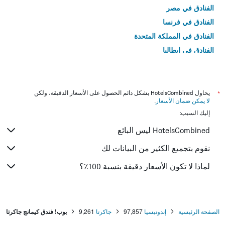
الفنادق في مصر
الفنادق في فرنسا
الفنادق في المملكة المتحدة
الفنادق في إيطاليا
الفنادق في تايلاند
*
يحاول HotelsCombined بشكل دائم الحصول على الأسعار الدقيقة، ولكن
لا يمكن ضمان الأسعار
.
إليك السبب:
HotelsCombined ليس البائع
نقوم بتجميع الكثير من البيانات لك
لماذا لا تكون الأسعار دقيقة بنسبة 100٪؟
الصفحة الرئيسية
إندونيسيا
97,857
جاكرتا
9,261
بوب! فندق كيمانج جاكرتا