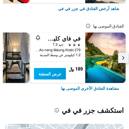
شاهد أرخص الفنادق في جزر في في
الفنادق الموصى بها
في فاي كليف بيتش ريزورت
3 نجوم
جيد 7.3
279 Moo.7 Ao-nang Maung Krabi, جزر في في, تايلاند
1.2 كيلومتر عن وسط المدينة
189 ﷼
عرض الصفقة
مشاهدة الفنادق الأخرى الموصى بها
استكشف جزر في في