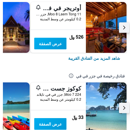
أوتريجر في فاي آيلاند ريزورت
11 Moo 8 Laem Tong, جزر في في, تايلاند
0.2 كيلومتر عن وسط المدينة
526 ﷼
عرض الصفقة
شاهد المزيد من الفنادق القريبة
فنادق رخيصة في جزر في في
كوكوز جست هاوس
224 Moo 7, جزر في في, تايلاند
0.2 كيلومتر عن وسط المدينة
33 ﷼
عرض الصفقة