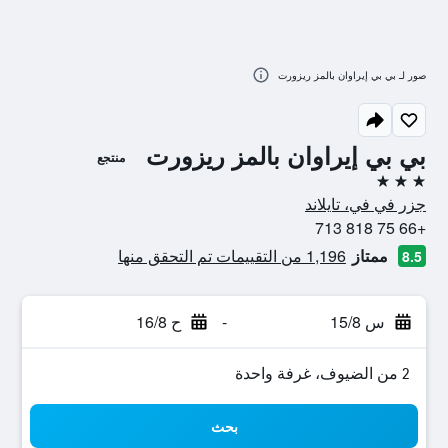
صور لـ بي بي إيراوان بالمز ريزورت
بي بي إيراوان بالمز ريزورت
منتجع
3 نجوم
جزر في في، تايلاند
+66 75 818 713
ممتاز
1,196 من التقييمات تم التحقق منها
8.5
س 15/8
-
ح 16/8
2 من الضيوف، غرفة واحدة
بحث