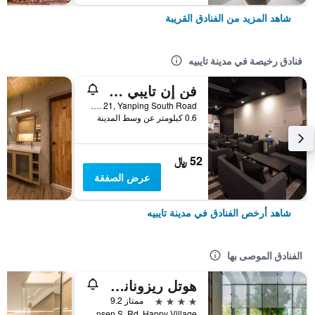
شاهد المزيد من الفنادق القريبة
فنادق رخيصة في مدينة تايبيه
فن إن تايبي هوستل
2F, No. 21, Yanping South Road, مدينة تايبيه, تايوان
0.6 كيلومتر عن وسط المدينة
52 ﷼
عرض الصفقة
شاهد أرخص الفنادق في مدينة تايبيه
الفنادق الموصى بها
هوتل ريزونانس تايبي، تابيستري كوليكشن باي هيلتون
4 نجوم
ممتاز 9.2
No. 7 Linsen S. Rd, Happy Village, مدينة تايبيه, تايوان