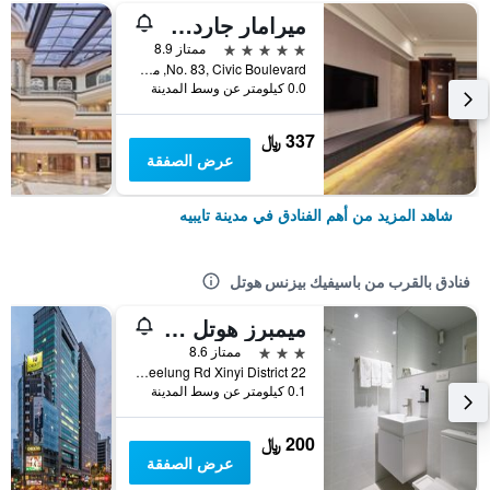
ميرامار جاردن تابييه
5 نجوم
ممتاز 8.9
No. 83, Civic Boulevard, مدينة تايبيه, تايوان
0.0 كيلومتر عن وسط المدينة
337 ﷼
عرض الصفقة
شاهد المزيد من أهم الفنادق في مدينة تايبيه
فنادق بالقرب من باسيفيك بيزنس هوتل
ميمبرز هوتل آت تايباي 101
3 نجوم
ممتاز 8.6
22 Section 2, Keelung Rd Xinyi District, مدينة تايبيه, تايوان
0.1 كيلومتر عن وسط المدينة
200 ﷼
عرض الصفقة