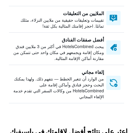
الملايين من التعليقات
تقييمات وتعليقات حقيقية من ملايين النزلاء، مثلك
تمامًا. احجز إقامتك المثالية بكل ثقة!
أفضل صفقات الفنادق
يبحث HotelsCombined في أكثر من 3 ملايين فندق
ومكان إقامة ويجمعهم في مكان واحد حتى تتمكن من
مقارنة أماكن الإقامة المثالية.
إلغاء مجاني
من الوارد أن تتغير الخطط — نتفهم ذلك. ولهذا يمكنك
البحث وحجز فنادق وأماكن إقامة على
HotelsCombined من وكالات السفر التي تقدم خدمة
الإلغاء المجاني
اعثر على نتائج أفضل لإقامتك في باسيفيك