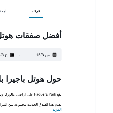
غرف
لمحة
أفضل صفقات هوتل 
س 15/8
-
ح 16/8
حول هوتل باجيرا ب
يقع Paguera Park على اراضي مالوركا ويوفر إقامة ذات 4 نجوم بالإضافة إلى مسبح داخلي وتراس على سطح. كما يتوفر أيضاً سونا ونادي رياضي.
يقدم هذا الفندق الحديث مجموعة من المرا
المزيد