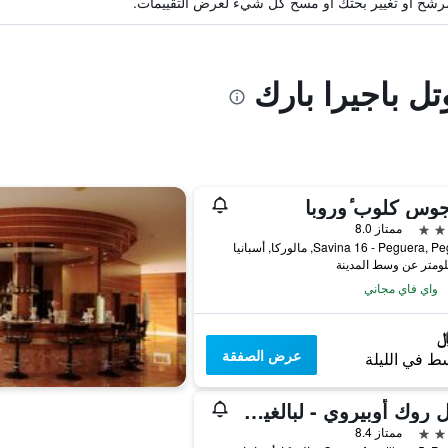
ة مرشح أو تغيير بحثك أو مسح كل شيء لعرض التقييمات.
تل باجيرا بارك
وس كلوب ٔوروبا
ممتاز 8.0
Savina 16 - Peguera, مالوركا, أسبانيا
واي فاي مجاني
عرض الصفقة
ط في الليلة
هوتل روك أوبيروي - لبالغين فقط
ممتاز 8.4