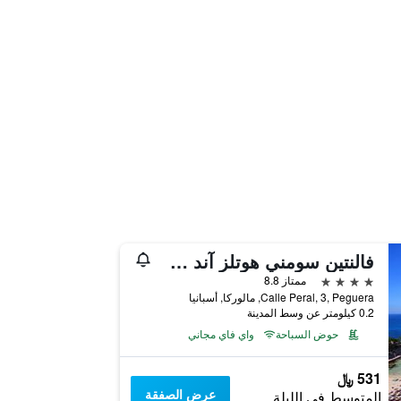
فالنتين سومني هوتلز آند سويتس - لدالتس ٔنلي +16
4 نجوم
ممتاز 8.8
Calle Peral, 3, Peguera, مالوركا, أسبانيا
0.2 كيلومتر عن وسط المدينة
حوض السباحة
واي فاي مجاني
531 ﷼
عرض الصفقة
المتوسط في الليلة