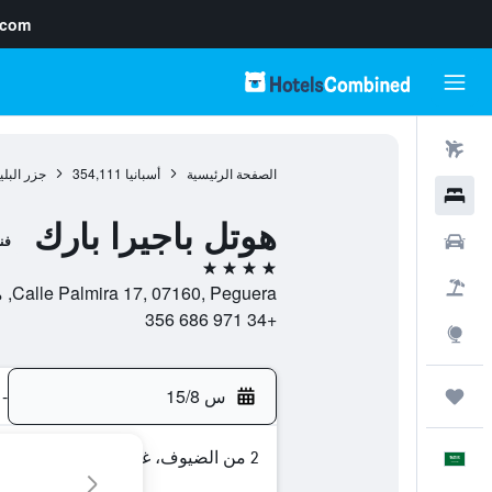
.com
رحلات طيران
الصفحة الرئيسية
أسبانيا
354,111
جزر البلي
فنادق
هوتل باجيرا بارك
سيارات
فن
4 نجوم
حزم العروض
Calle Palmira 17, 07160, Peguera, مالوركا, أسبانيا
+34 971 686 356
استكشاف
س 15/8
-
رحلات
2 من الضيوف، غرفة واحدة
العَرَبِيَّة