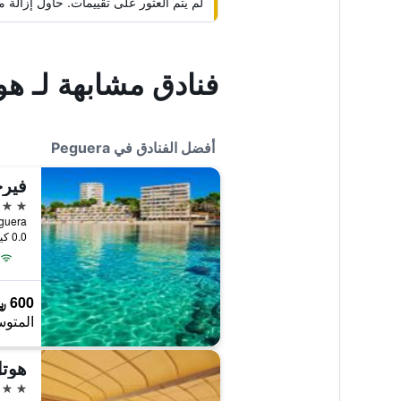
لم يتم العثور على تقييمات. حاول إزال
فنادق مشابهة لـ هو
أفضل الفنادق في Peguera
فيرج
4 نجوم
, Peguera
0.0 كيلومتر عن وسط المدينة
600 ﷼
المتوس
4 نجوم