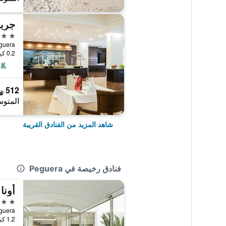
جربو
4 نجوم
0.2 كيلومتر عن وسط المدينة
512 ﷼
المتوس
شاهد المزيد من الفنادق القريبة
فنادق رخيصة في Peguera
أونا
4 نجوم
7, Peguera
1.2 كيلومتر عن وسط المدينة