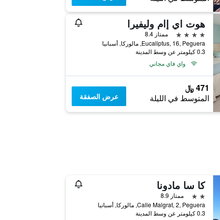
هوت اي إام وليفيرا
4 نجوم
ممتاز 8.4
Eucaliptus, 16, Peguera, مالوركا, أسبانيا
0.3 كيلومتر عن وسط المدينة
واي فاي مجاني
471 ﷼
عرض الصفقة
المتوسط في الليلة
كا سا مادونا
2 نجمتين
ممتاز 8.9
Calle Malgrat, 2, Peguera, مالوركا, أسبانيا
0.3 كيلومتر عن وسط المدينة