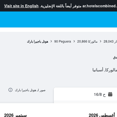
ar.hotelscombined
متوفر أيضاً باللغة الإنجليزية.
Visit site in English
ار
28,043
مالوركا
20,866
Peguera
90
هوتل باجيرا بارك
دق
صور لـ هوتل باجيرا بارك
ح 16/8
أغسطس 2026
سبتمبر 2026