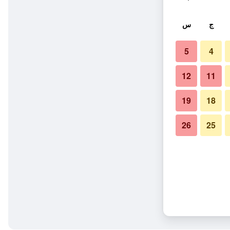
ج
س
5
4
12
11
19
18
26
25