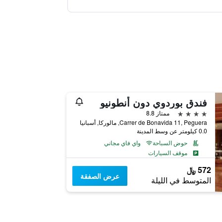
فندق بوردوي دون أنطونيو
4 نجوم
ممتاز 8.8
Carrer de Bonavida 11, Peguera, مالوركا, أسبانيا
0.0 كيلومتر عن وسط المدينة
حوض السباحة
واي فاي مجاني
موقف السيارات
572 ﷼
عرض الصفقة
المتوسط في الليلة