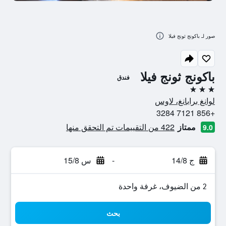
صور لـ باكونج ثونج فيلا
باكونج ثونج فيلا
فندق
3 نجوم
لوانغ برابانغ، لاوس
+856 7121 3284
ممتاز
422 من التقييمات تم التحقق منها
9.0
ج 14/8
-
س 15/8
2 من الضيوف، غرفة واحدة
بحث