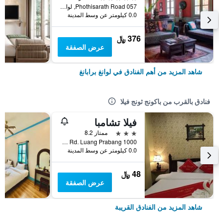
057 Phothisarath Road, لوانغ برابانغ, لاوس
0.0 كيلومتر عن وسط المدينة
376 ﷼
عرض الصفقة
شاهد المزيد من أهم الفنادق في لوانغ برابانغ
فنادق بالقرب من باكونج ثونج فيلا
فيلا تشامبا
3 نجوم
ممتاز 8.2
1000 Ban Vatnong Village, Sisavangvathana Rd. Luang Prabang, لوانغ برابانغ, لاوس
0.0 كيلومتر عن وسط المدينة
48 ﷼
عرض الصفقة
شاهد المزيد من الفنادق القريبة