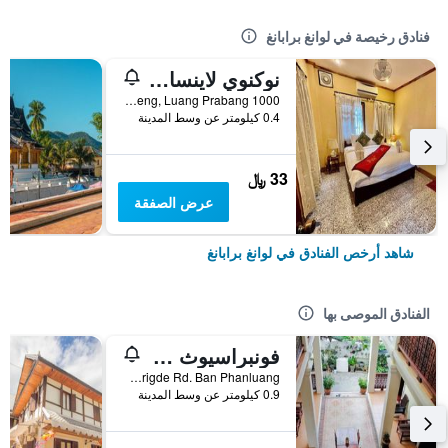
فنادق رخيصة في لوانغ برابانغ
نوكنوي لاينسانغ جيستهاوس
1000 Ban Huaxieng, Luang Prabang, لوانغ برابانغ, لاوس
0.4 كيلومتر عن وسط المدينة
33 ﷼
عرض الصفقة
شاهد أرخص الفنادق في لوانغ برابانغ
الفنادق الموصى بها
فونبراسيوث جيستهاوس
Old Brigde Rd. Ban Phanluang, لوانغ برابانغ, لاوس
0.9 كيلومتر عن وسط المدينة