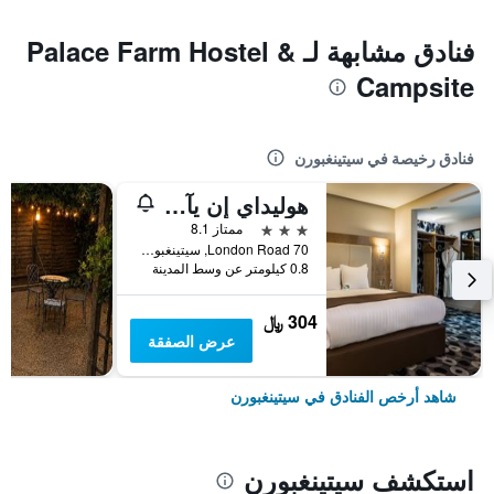
فنادق مشابهة لـ Palace Farm Hostel &
Campsite
فنادق رخيصة في سيتينغبورن
هوليداي إن يآ اي ت ي اي ت تا ابياي ايتش جي
3 نجوم
ممتاز 8.1
70 London Road, سيتينغبورن, المملكة المتحدة
0.8 كيلومتر عن وسط المدينة
304 ﷼
عرض الصفقة
شاهد أرخص الفنادق في سيتينغبورن
استكشف سيتينغبورن