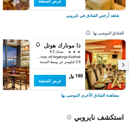
عرض الصفقة
شاهد أرخص الفنادق في نايروبي
الفنادق الموصى بها
ذا مونارك هوتل
3 نجوم
ممتاز 8.3
Rose Avenue, off Argwings Kodhek, نايروبي, كينيا
2.9 كيلومتر عن وسط المدينة
190 ﷼
عرض الصفقة
مشاهدة الفنادق الأخرى الموصى بها
استكشف نايروبي