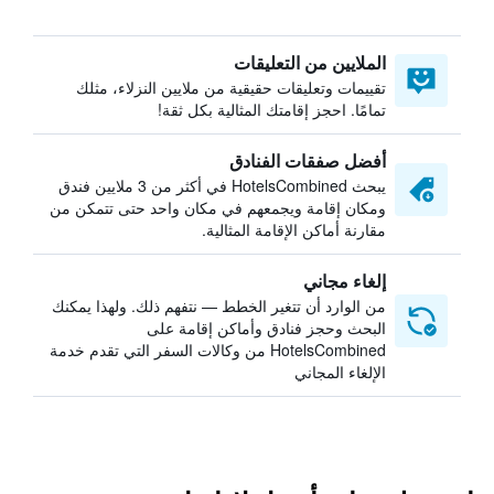
الملايين من التعليقات
تقييمات وتعليقات حقيقية من ملايين النزلاء، مثلك
تمامًا. احجز إقامتك المثالية بكل ثقة!
أفضل صفقات الفنادق
يبحث HotelsCombined في أكثر من 3 ملايين فندق
ومكان إقامة ويجمعهم في مكان واحد حتى تتمكن من
مقارنة أماكن الإقامة المثالية.
إلغاء مجاني
من الوارد أن تتغير الخطط — نتفهم ذلك. ولهذا يمكنك
البحث وحجز فنادق وأماكن إقامة على
HotelsCombined من وكالات السفر التي تقدم خدمة
الإلغاء المجاني