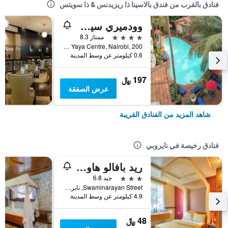
فنادق بالقرب من فندق بالاسينا ذا ريزيدنس & ذا سويتس
وودميري سيرفيسد أبارتمنتس
4 نجوم
ممتاز 8.3
Rose Avenue, Off Lenana Road, Near Yaya Centre, Nairobi, 200, نايروبي, كينيا
0.6 كيلومتر عن وسط المدينة
197 ﷼
عرض الصفقة
شاهد المزيد من الفنادق القريبة
فنادق رخيصة في نايروبي
ريد بافالو هاوس هوتل
3 نجوم
جيد 6.8
Swaminarayan Street, نايروبي, كينيا
4.9 كيلومتر عن وسط المدينة
48 ﷼