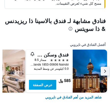
مسح كل شيء لعرض التقييمات.
فنادق مشابهة لـ فندق بالاسينا ذا ريزيدنس
& ذا سويتس
أفضل الفنادق في نايروبي
فندق وسكن موفنبيك نيروبي
5 نجوم
ممتاز 8.5
Mkungu Close Westlands 1853-00606 Nairobi, نايروبي, كينيا
0.0 كيلومتر عن وسط المدينة
585 ﷼
عرض الصفقة
شاهد المزيد من أهم الفنادق في نايروبي