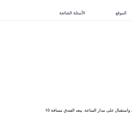
الموقع
الأسئلة الشائعة
يوفر فندق قصر طوارق المريح والذي يقع في مدينة الداخلة خدمة انترنت لاسلكي مجانية بالإضافة إلى تزلج داخلي/خارجي واستقبال على مدار الساعة. يبعد الفندق مسافة 10