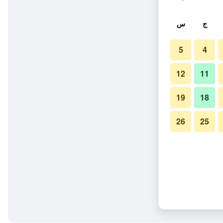
ج
س
5
4
12
11
19
18
26
25