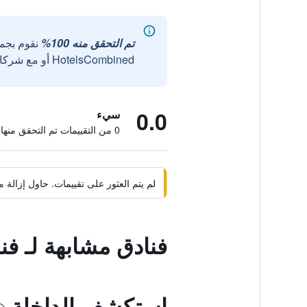
تم التحقق منه 100%
نقوم بجم
HotelsCombined أو مع شركائنا الخارجيين الموثوقين.
0.0
سيء
0 من التقييمات تم التحقق منها
لم يتم العثور على تقييمات. حاول إزال
فنادق مشابهة لـ ف
استكشف الداخلة