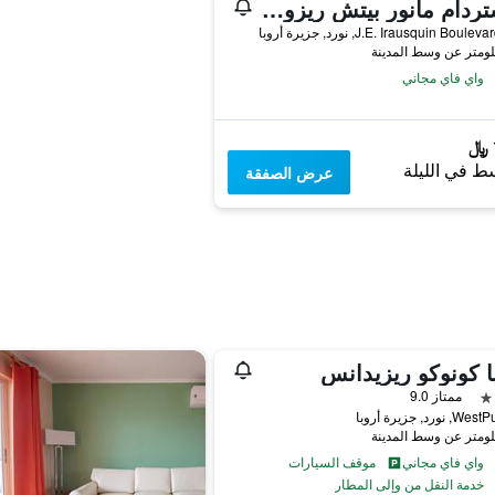
أمستردام مانور بيتش ريزورت
J.E. Irausquin Boul, نورد, جزيرة أروبا
واي فاي مجاني
ط في الليلة
عرض الصفقة
ا كونوكو ريزيدانس
ممتاز 9.0
نورد, جزيرة أروبا
واي فاي مجاني
موقف السيارات
خدمة النقل من وإلى المطار