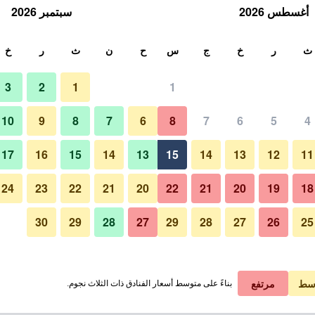
أغسطس 2026
سبتمبر 2026
ث
ث
ر
خ
ج
س
ح
ن
ث
ر
خ
3
2
1
1
10
9
8
7
6
8
7
6
5
4
17
16
15
14
13
15
14
13
12
11
عرض الأسعار
24
23
22
21
20
22
21
20
19
18
30
29
28
27
29
28
27
26
25
عرض الأسعار
عرض الأسعار
سط
مرتفع
بناءً على متوسط أسعار الفنادق ذات الثلاث نجوم.