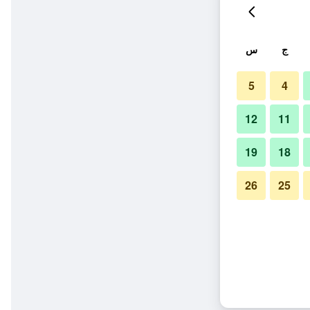
ج
س
5
4
12
11
19
18
26
25