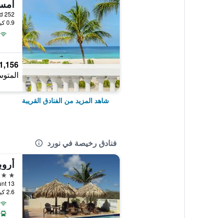
evard 252
0.9 كيلومتر عن وسط المدينة
1,156 ﷼
المتوس
شاهد المزيد من الفنادق القريبة
فنادق رخيصة في نورد
أروب
3 نجوم
WestPunt 13, 
2.6 كيلومتر عن وسط المدينة