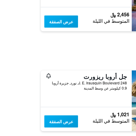
2,456 ﷼
المتوسط في الليلة
عرض الصفقة
ٕجل أروبا ريزورت
J. E. Irausquin Boulevard 248, نورد, جزيرة أروبا
0.9 كيلومتر عن وسط المدينة
1,021 ﷼
المتوسط في الليلة
عرض الصفقة