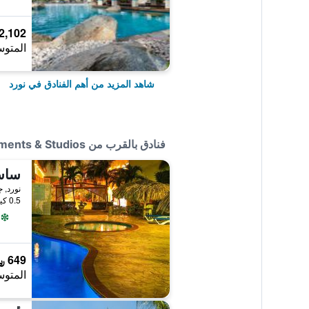
2,102 ﷼
المتوس
شاهد المزيد من أهم الفنادق في نورد
فنادق بالقرب من Palazzio Apartments & Studios
ساس
نورد, ج
0.5 كيلومتر عن وسط المدينة
649 ﷼
المتوس