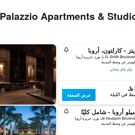
يتز - كارلتون، أروبا
L.G. Smith Bou, نورد, جزيرة أروبا
واي فاي مجاني
ط في الليلة
عرض الصفقة
يلو أروبا - شامل كليًا
Je Irausquin Bo, نورد, جزيرة أروبا