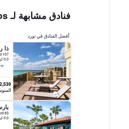
فنادق مشابهة لـ Palazzio Apartments & Studios
أفضل الفنادق في نورد
ذا ر
levard 107
0.0 كيلومتر عن وسط المدينة
2,539 ﷼
المتوس
بارس
ulevard 83
0.0 كيلومتر عن وسط المدينة