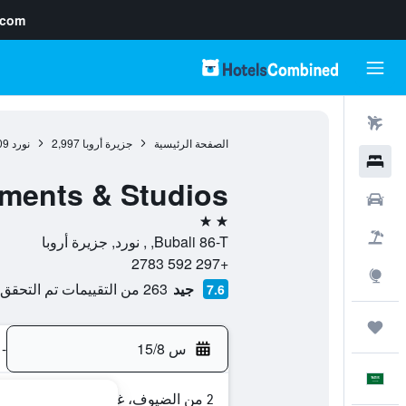
.com
رحلات طيران
الصفحة الرئيسية
جزيرة أروبا
2,997
نورد
09
فنادق
tments & Studios
سيارات
2 نجمتين
حزم العروض
Bubali 86-T, , نورد, جزيرة أروبا
+297 592 2783
استكشاف
جيد
263 من التقييمات تم التحقق منها
7.6
رحلات
س 15/8
-
العَرَبِيَّة
2 من الضيوف، غرفة واحدة