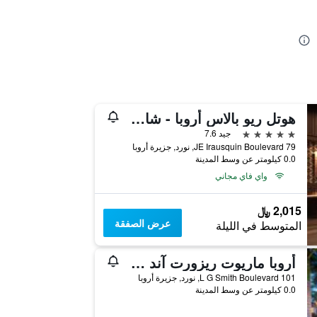
هوتل ريو بالاس أروبا - شامامل جميع الخدمات
5 نجوم
جيد 7.6
JE Irausquin Boulevard 79, نورد, جزيرة أروبا
0.0 كيلومتر عن وسط المدينة
واي فاي مجاني
2,015 ﷼
عرض الصفقة
المتوسط في الليلة
أروبا ماريوت ريزورت آند ستيلاريس كازينو
L G Smith Boulevard 101, نورد, جزيرة أروبا
0.0 كيلومتر عن وسط المدينة