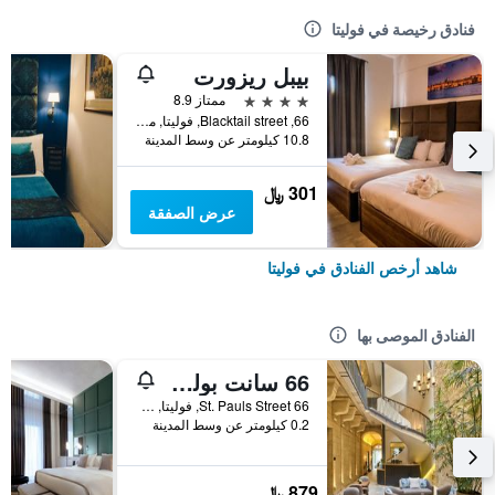
فنادق رخيصة في فوليتا
بيبل ريزورت
4 نجوم
ممتاز 8.9
66, Blacktail street, فوليتا, مالطا
10.8 كيلومتر عن وسط المدينة
301 ﷼
عرض الصفقة
شاهد أرخص الفنادق في فوليتا
الفنادق الموصى بها
66 سانت بولس آند سبا
66 St. Pauls Street, فوليتا, مالطا
0.2 كيلومتر عن وسط المدينة
879 ﷼