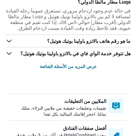
Luqa مطار مالطا الدولي؟
في حالة عدم وجود ازدحام مروري، تستغرق عموماً رحلة القيادة
لمسافة 9 كم بين بالاتزو باولينا بوتيك هوتيل و Luqa مطار مالطا
الدولي (أقرب مطار) حوالي 0س 06د. إذا كنت تقيم في منطقة
حيوية، فقد تلاحظ زيادة وقت القيادة بسبب ازدحام الطرق.
ما هو رقم هاتف بالاتزو باولينا بوتيك هوتيل؟
هل تتوفر خدمة الواي فاي في بالاتزو باولينا بوتيك هوتيل؟
عرض المزيد من الأسئلة الشائعة
الملايين من التعليقات
تقييمات وتعليقات حقيقية من ملايين النزلاء، مثلك
تمامًا. احجز إقامتك المثالية بكل ثقة!
أفضل صفقات الفنادق
يبحث HotelsCombined في أكثر من 3 ملايين فندق