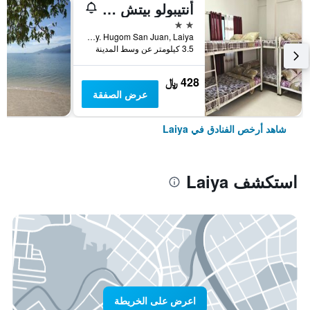
أنتيبولو بيتش هاوس ماين
2 نجمتين
Brgy. Hugom San Juan, Laiya, الفلبين
3.5 كيلومتر عن وسط المدينة
428 ﷼
عرض الصفقة
شاهد أرخص الفنادق في Laiya
استكشف Laiya
اعرض على الخريطة