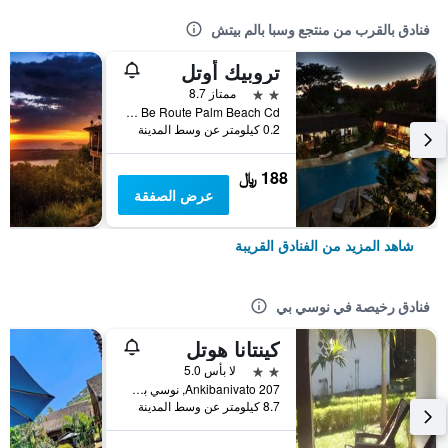
فنادق بالقرب من منتجع وسبا بالم بيتش
تروبيك أوتل
2 نجمتين
ممتاز 8.7
Nosy Be Route Palm Beach Cd, نوسي بي, مدغشقر
0.2 كيلومتر عن وسط المدينة
188 ﷼
عرض الصفقة
شاهد المزيد من الفنادق القريبة
فنادق رخيصة في نوسي بي
كينتانا هوتل
2 نجمتين
لا بأس 5.0
Ankibanivato 207, نوسي بي, مدغشقر
8.7 كيلومتر عن وسط المدينة