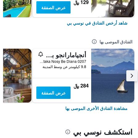
129 ﷼
عرض الصفقة
شاهد أرخص الفنادق في نوسي بي
الفنادق الموصى بها
أنجيامارانجو بيتش ريزورت
Befotaka Nosy Be Diana 0207, نوسي بي, مدغشقر
9.8 كيلومتر عن وسط المدينة
284 ﷼
عرض الصفقة
مشاهدة الفنادق الأخرى الموصى بها
استكشف نوسي بي