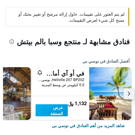
لم يتم العثور على تقييمات. حاول إزالة مرشح أو تغيير بحثك أو
مسح كل شيء لعرض التقييمات.
فنادق مشابهة لـ منتجع وسبا بالم بيتش
أفضل الفنادق في نوسي بي
في أو آي أمارينا ريزورت
Hellville 207 BP202, نوسي بي, مدغشقر
0.0 كيلومتر عن وسط المدينة
1,132 ﷼
عرض
الصفقة
شاهد المزيد من أهم الفنادق في نوسي بي