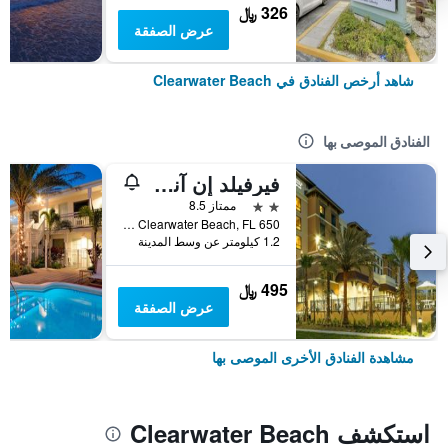
326 ﷼
عرض الصفقة
شاهد أرخص الفنادق في Clearwater Beach
الفنادق الموصى بها
فيرفيلد إن آند سويتس باي ماريوت كلير ووتر بيتش
2 نجمتين
ممتاز 8.5
650 Bay Esplanade, Clearwater Beach, FL, الولايات المتحدة الأميريكية
1.2 كيلومتر عن وسط المدينة
495 ﷼
عرض الصفقة
مشاهدة الفنادق الأخرى الموصى بها
استكشف Clearwater Beach