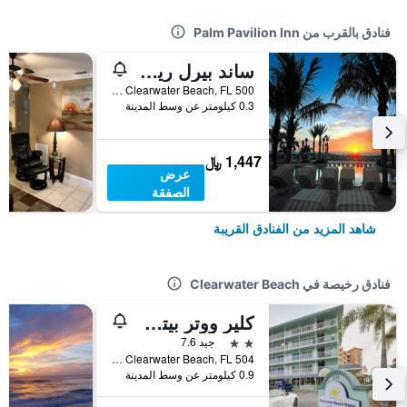
فنادق بالقرب من Palm Pavilion Inn
ساند بيرل ريزورت
500 Mandalay Avenue, Clearwater Beach, FL, الولايات المتحدة الأميريكية
0.3 كيلومتر عن وسط المدينة
1,447 ﷼
عرض
الصفقة
شاهد المزيد من الفنادق القريبة
فنادق رخيصة في Clearwater Beach
كلير ووتر بيتش هوتل
2 نجمتين
جيد 7.6
504 South Gulfview Boulevard, Clearwater Beach, FL, الولايات المتحدة الأميريكية
0.9 كيلومتر عن وسط المدينة