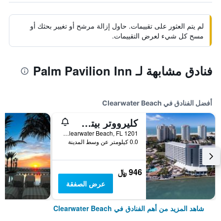
لم يتم العثور على تقييمات. حاول إزالة مرشح أو تغيير بحثك أو
مسح كل شيء لعرض التقييمات.
فنادق مشابهة لـ Palm Pavilion Inn
أفضل الفنادق في Clearwater Beach
كليرووتر بيتش ماريوت ريزورت أون ساند كي
1201 Gulf Boulevard, Clearwater Beach, FL, الولايات المتحدة الأميريكية
0.0 كيلومتر عن وسط المدينة
946 ﷼
عرض الصفقة
شاهد المزيد من أهم الفنادق في Clearwater Beach