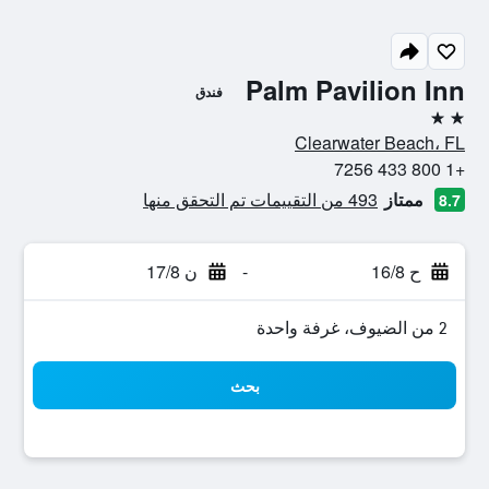
Palm Pavilion Inn
فندق
2 نجمتين
Clearwater Beach، FL
+1 800 433 7256
ممتاز
493 من التقييمات تم التحقق منها
8.7
ح 16/8
-
ن 17/8
2 من الضيوف، غرفة واحدة
بحث