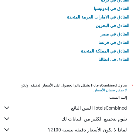
الفنادق في إندونيسيا
الفنادق في الامارات العربية المتحدة
الفنادق في البحرين
الفنادق في مصر
الفنادق في فرنسا
الفنادق في المملكة المتحدة
الفنادق في إيطاليا
الفنادق في تايلاند
*
يحاول HotelsCombined بشكل دائم الحصول على الأسعار الدقيقة، ولكن
لا يمكن ضمان الأسعار
.
إليك السبب:
HotelsCombined ليس البائع
نقوم بتجميع الكثير من البيانات لك
لماذا لا تكون الأسعار دقيقة بنسبة 100٪؟