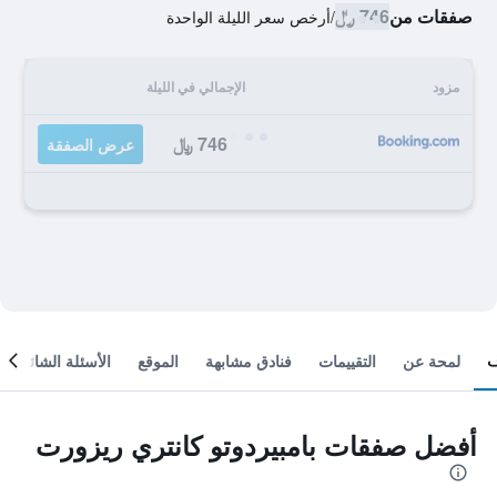
صفقات من
746 ﷼
/
أرخص سعر الليلة الواحدة
مزود
الإجمالي في الليلة
746 ﷼
عرض الصفقة
لمحة عن
التقييمات
فنادق مشابهة
الموقع
الأسئلة الشائعة
أفضل صفقات بامبيردوتو كانتري ريزورت