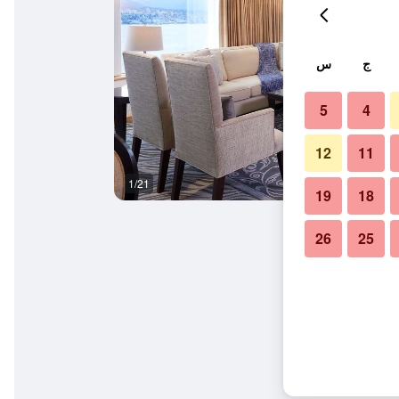
ج
س
5
4
12
11
1/21
آخر
19
18
26
25