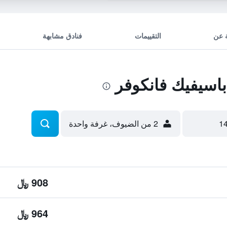
 عن
التقييمات
فنادق مشابهة
اسيفيك فانكوفر
2 من الضيوف، غرفة واحدة
908 ﷼
964 ﷼