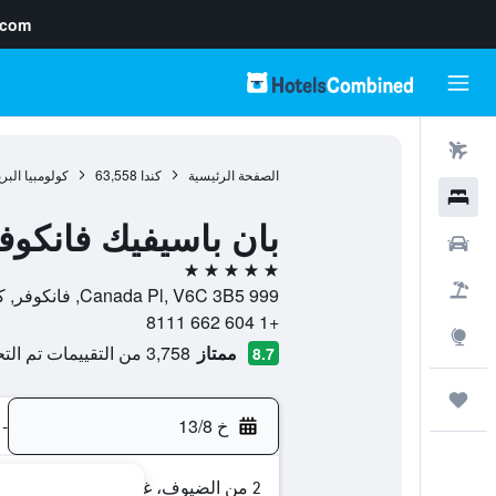
.com
رحلات طيران
الصفحة الرئيسية
كندا
63,558
كولومبيا البر
فنادق
بان باسيفيك فانكوف
سيارات
5 نجوم
حزم العروض
999 Canada Pl, V6C 3B5, فانكوفر, كولومبيا البريطانية, كندا
+1 604 662 8111
استكشاف
ممتاز
3,758 من التقييمات تم التحقق منها
8.7
رحلات
خ 13/8
-
2 من الضيوف، غرفة واحدة