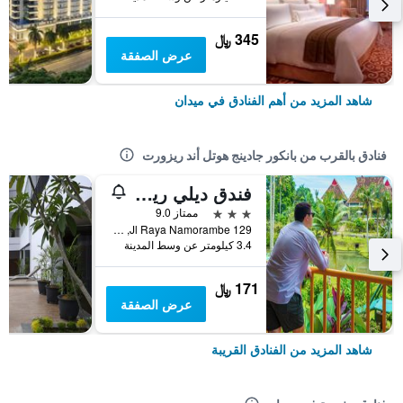
345 ﷼
عرض الصفقة
شاهد المزيد من أهم الفنادق في ميدان
فنادق بالقرب من بانكور جادينج هوتل أند ريزورت
فندق ديلي ريفير آند ريستايورانت أوملانديا
3 نجوم
ممتاز 9.0
Jl Raya Namorambe 129, ميدان, إندونيسيا
3.4 كيلومتر عن وسط المدينة
171 ﷼
عرض الصفقة
شاهد المزيد من الفنادق القريبة