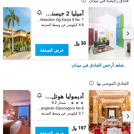
فنادق رخيصة في ميدان
آميليا 2 جيستهاوس
Jl. A.H. Nasution Gg Karya 9 No. 7, ميدان, إندونيسيا
4.9 كيلومتر عن وسط المدينة
30 ﷼
عرض الصفقة
شاهد أرخص الفنادق في ميدان
الفنادق الموصى بها
آديموليا هوتل ميدان
3 نجوم
ممتاز 9.2
Jalan Pangeran Diponegoro No.8, ميدان, إندونيسيا
0.7 كيلومتر عن وسط المدينة
197 ﷼
عرض الصفقة