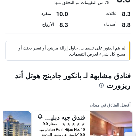
78 من التقييمات تم التحقق منها
10.0
8.3
عائلات
منفرد
8.3
8.8
أصدقاء
الأزواج
لم يتم العثور على تقييمات. حاول إزالة مرشح أو تغيير بحثك أو
مسح كل شيء لعرض التقييمات.
فنادق مشابهة لـ بانكور جادينج هوتل أند
ريزورت
أفضل الفنادق في ميدان
فندق جيه دبليو ماريوت ميدان
5 نجوم
ممتاز 9.0
Jalan Putri Hijau No. 10, ميدان, إندونيسيا
0.0 كيلومتر عن وسط المدينة