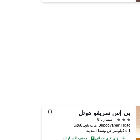
بي إس سريفو هوتل
3 نجوم
ممتاز 8.5
Sripoovanart Road, هات ياي, تايلاند
5.1 كيلومتر عن وسط المدينة
واي فاي مجاني
موقف السيارات