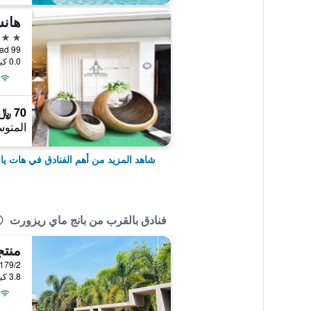
هانس
4 نجوم
99 Jootee Anusorn Road, هات ياي, تايلاند
0.0 كيلومتر عن وسط المدينة
70 ﷼
المتوس
شاهد المزيد من أهم الفنادق في هات يا
فنادق بالقرب من بانج ماي ريزورت
منتج
179/2 Pracha Ruamjai 2 Moo 4, هات ياي, تايلا
3.8 كيلومتر عن وسط المدينة