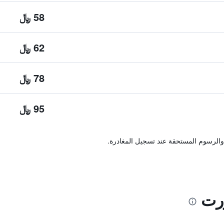
58 ﷼
62 ﷼
78 ﷼
95 ﷼
والرسوم المستحقة عند تسجيل المغادرة.
ورت