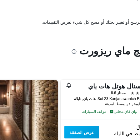
ة مرشح أو تغيير بحثك أو مسح كل شيء لعرض التقييمات.
نج ماي ريزورت
تال هوتل هات ياي
ممتاز 8.6
واي فاي مجاني
موقف السيارات
عرض الصفقة
ط في الليلة