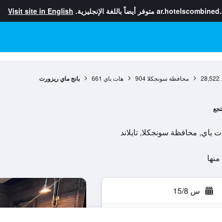
ar.hotelscombined
متوفر أيضاً باللغة الإنجليزية.
Visit site in English
28,522
محافظة سونجكلا
904
هات ياي
661
بانج ماي ريزورت
تجع
س 15/8