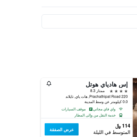
إس هادياي هوتل
4 نجوم
ممتاز 8.3
220 Prachathipat Road, هات ياي, تايلاند
0.0 كيلومتر عن وسط المدينة
واي فاي مجاني
موقف السيارات
خدمة النقل من وإلى المطار
114 ﷼
عرض الصفقة
المتوسط في الليلة