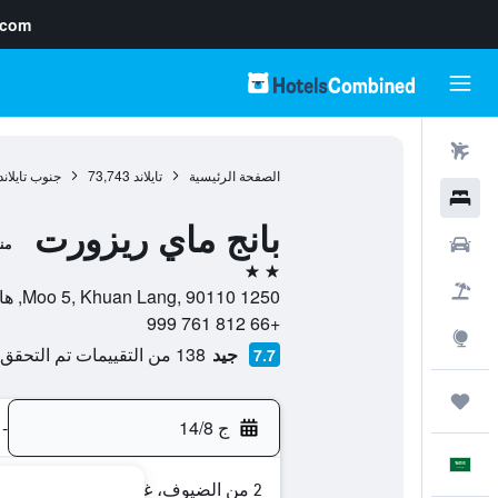
.com
رحلات طيران
الصفحة الرئيسية
تايلاند
73,743
جنوب تايلاند
فنادق
بانج ماي ريزورت
سيارات
من
2 نجمتين
حزم العروض
1250 Moo 5, Khuan Lang, 90110, هات ياي, محافظة سونجكلا, تايلاند
+66 812 761 999
استكشاف
جيد
138 من التقييمات تم التحقق منها
7.7
رحلات
ج 14/8
-
العَرَبِيَّة
2 من الضيوف، غرفة واحدة