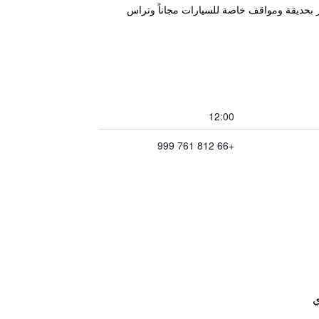
تياي متعدد الأقسام، ويتميز بحديقة ومواقف خاصة للسيارات مجاناً وتراس
12:00
+66 812 761 999
ي