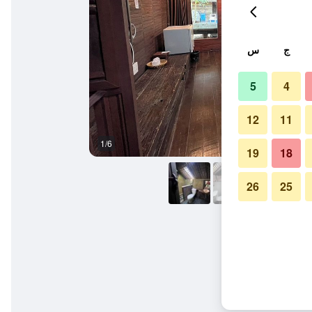
ج
س
5
4
12
11
1/6
آخر
19
18
26
25