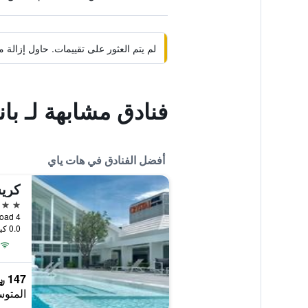
لم يتم العثور على تقييمات. حاول إزال
فنادق مشابهة لـ با
أفضل الفنادق في هات ياي
كريس
4 نجوم
4 Soi 23 Kanjanawanich Road, هات ياي, تايلاند
0.0 كيلومتر عن وسط المدينة
147 ﷼
المتوس