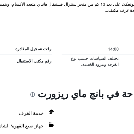
يقع مكان إقامة "Pang Mai Resort" في سونغكلا، على بعد 13 كم من متجر سنترال فستيفال ها
دة غرف مكيف...
14:00
وقت تسجيل المغادرة
تختلف السياسات حسب نوع
رقم مكتب الاستقبال
الغرفة ومزود الخدمة.
احة في بانج ماي ريزورت
خدمة الغرف
جهاز صنع القهوة/ الشا