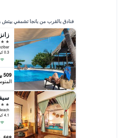
فنادق بالقرب من بانجا تشمفي بيتش 
زانز
4 نجوم
Zanzibar, ماتيمو
0.3 كيلومتر عن وسط المدينة
509 ﷼
المتوس
سيف
4 نجوم
mwe Beach
4.1 كيلومتر عن وسط المدينة
568 ﷼