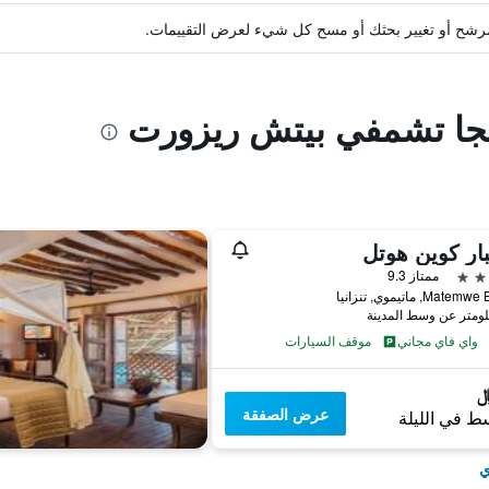
ة مرشح أو تغيير بحثك أو مسح كل شيء لعرض التقييمات.
انجا تشمفي بيتش ريزورت
ار كوين هوتل
ممتاز 9.3
Ma, ماتيموي, تنزانيا
واي فاي مجاني
موقف السيارات
عرض الصفقة
ط في الليلة
ي