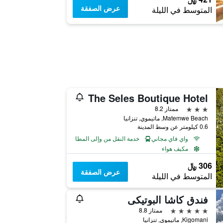
عرض الصفقة
المتوسط في الليلة
The Seles Boutique Hotel
3 نجوم
ممتاز 8.2
Matemwe Beach, ماتيموي, تنزانيا
0.6 كيلومتر عن وسط المدينة
واي فاي مجاني
خدمة النقل من وإلى المطار
مكيف هواء
306 ﷼
عرض الصفقة
المتوسط في الليلة
فندق كاشا البوتيكى
5 نجوم
ممتاز 8.8
Kigomani, ماتيموي, تنزانيا