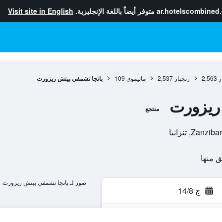
ar.hotelscombined
متوفر أيضاً باللغة الإنجليزية.
Visit site in English
ر
2,563
زنجبار
2,537
ماتيموي
109
بانجا تشمفي بيتش ريزورت
ريزورت
منتجع
صور لـ بانجا تشمفي بيتش ريزورت
ج 14/8