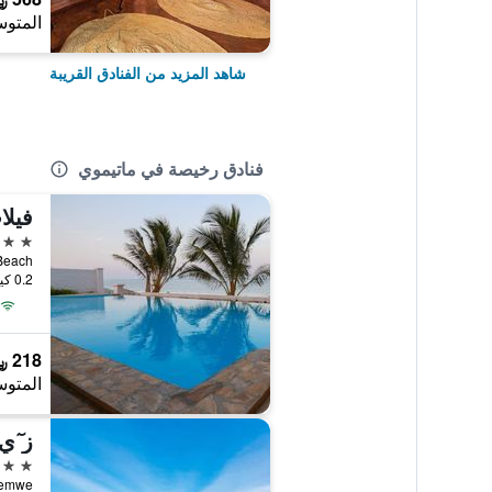
المتوس
شاهد المزيد من الفنادق القريبة
فنادق رخيصة في ماتيموي
فيلا
3 نجوم
Muyuni Beach
0.2 كيلومتر عن وسط المدينة
218 ﷼
المتوس
ز ٓي
3 نجوم
Matemwe, ماتيم