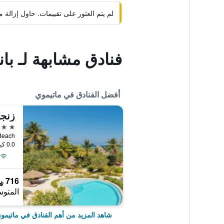
لم يتم العثور على تقييمات. حاول إزال
فنادق مشابهة لـ ب
أفضل الفنادق في ماتيموي
زنجب
4 نجوم
temwe Beach
0.0 كيلومتر عن وسط المدينة
716 ﷼
المتوس
شاهد المزيد من أهم الفنادق في ماتيمو