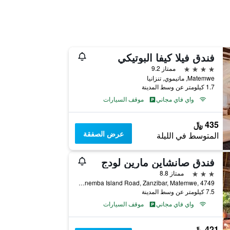
فندق فيلا كيفا البوتيكي
4 نجوم
ممتاز 9.2
Matemwe, ماتيموي, تنزانيا
1.7 كيلومتر عن وسط المدينة
واي فاي مجاني
موقف السيارات
435 ﷼
عرض الصفقة
المتوسط في الليلة
فندق صانشاين مارين لودج
3 نجوم
ممتاز 8.8
Off Mnemba Island Road, Zanzibar, Matemwe, 4749, ماتيموي, تنزانيا
7.5 كيلومتر عن وسط المدينة
واي فاي مجاني
موقف السيارات
421 ﷼