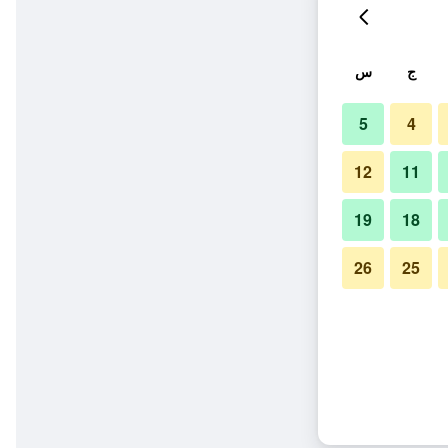
ج
س
5
4
12
11
19
18
26
25