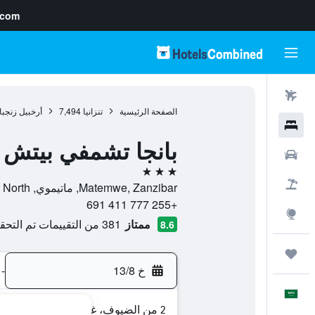
.com
رحلات طيران
الصفحة الرئيسية
تنزانيا
7,494
أرخبيل زنجبا
فنادق
بانجا تشمفي بيتش 
سيارات
3 نجوم
حزم العروض
Matemwe, Zanzibar, ماتيموي, Zanzibar North, تنزانيا
+255 777 411 691
استكشاف
ممتاز
381 من التقييمات تم التحقق منها
8.6
رحلات
خ 13/8
-
العَرَبِيَّة
2 من الضيوف، غرفة واحدة