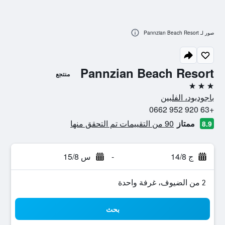
صور لـ Pannzian Beach Resort
Pannzian Beach Resort
منتجع
3 نجوم
باجودبود، الفلبين
+63 920 952 0662
ممتاز
90 من التقييمات تم التحقق منها
8.9
ج 14/8
-
س 15/8
2 من الضيوف، غرفة واحدة
بحث