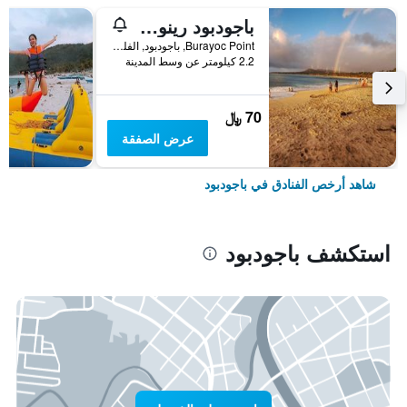
باجودبود رينوفاتي بيتش ريزورت
Burayoc Point, باجودبود, الفلبين
2.2 كيلومتر عن وسط المدينة
70 ﷼
عرض الصفقة
شاهد أرخص الفنادق في باجودبود
استكشف باجودبود