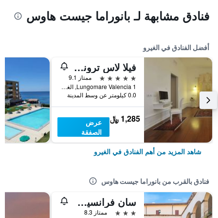
فنادق مشابهة لـ بانوراما جيست هاوس
أفضل الفنادق في الغيرو
فيلا لاس تروناس هوتل آند سبا
5 نجوم
ممتاز 9.1
Lungomare Valencia 1, الغيرو, سردينيا, إيطاليا
0.0 كيلومتر عن وسط المدينة
1,285 ﷼
عرض
الصفقة
شاهد المزيد من أهم الفنادق في الغيرو
فنادق بالقرب من بانوراما جيست هاوس
سان فرانسيسكو هيريتيدج هوتل
3 نجوم
ممتاز 8.3