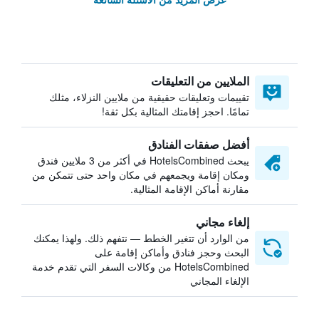
الملايين من التعليقات
تقييمات وتعليقات حقيقية من ملايين النزلاء، مثلك
تمامًا. احجز إقامتك المثالية بكل ثقة!
أفضل صفقات الفنادق
يبحث HotelsCombined في أكثر من 3 ملايين فندق
ومكان إقامة ويجمعهم في مكان واحد حتى تتمكن من
مقارنة أماكن الإقامة المثالية.
إلغاء مجاني
من الوارد أن تتغير الخطط — نتفهم ذلك. ولهذا يمكنك
البحث وحجز فنادق وأماكن إقامة على
HotelsCombined من وكالات السفر التي تقدم خدمة
الإلغاء المجاني