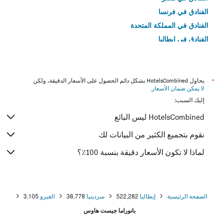
الفنادق في فرنسا
الفنادق في المملكة المتحدة
الفنادق في إيطاليا
الفنادق في تايلاند
*
يحاول HotelsCombined بشكل دائم الحصول على الأسعار الدقيقة، ولكن
لا يمكن ضمان الأسعار
.
إليك السبب:
HotelsCombined ليس البائع
نقوم بتجميع الكثير من البيانات لك
لماذا لا تكون الأسعار دقيقة بنسبة 100٪؟
الصفحة الرئيسية
إيطاليا
522,282
سردينيا
38,778
الغيرو
3,105
بانوراما جيست هاوس