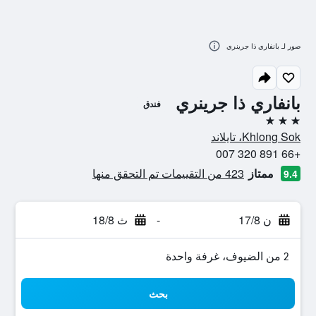
صور لـ بانفاري ذا جرينري
بانفاري ذا جرينري
فندق
3 نجوم
Khlong Sok، تايلاند
+66 891 320 007
ممتاز
423 من التقييمات تم التحقق منها
9.4
ن 17/8
-
ث 18/8
2 من الضيوف، غرفة واحدة
بحث