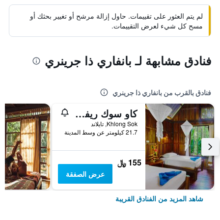
لم يتم العثور على تقييمات. حاول إزالة مرشح أو تغيير بحثك أو
مسح كل شيء لعرض التقييمات.
فنادق مشابهة لـ بانفاري ذا جرينري
فنادق بالقرب من بانفاري ذا جرينري
كاو سوك ريفيرسايد كوتيدج
Khlong Sok, تايلاند
21.7 كيلومتر عن وسط المدينة
155 ﷼
عرض الصفقة
شاهد المزيد من الفنادق القريبة