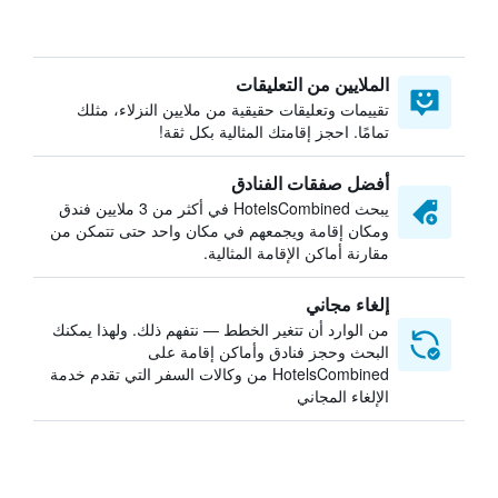
الملايين من التعليقات
تقييمات وتعليقات حقيقية من ملايين النزلاء، مثلك
تمامًا. احجز إقامتك المثالية بكل ثقة!
أفضل صفقات الفنادق
يبحث HotelsCombined في أكثر من 3 ملايين فندق
ومكان إقامة ويجمعهم في مكان واحد حتى تتمكن من
مقارنة أماكن الإقامة المثالية.
إلغاء مجاني
من الوارد أن تتغير الخطط — نتفهم ذلك. ولهذا يمكنك
البحث وحجز فنادق وأماكن إقامة على
HotelsCombined من وكالات السفر التي تقدم خدمة
الإلغاء المجاني