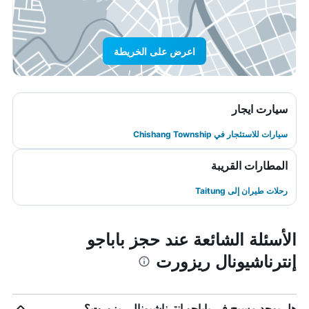
اعرض على الخريطة
سيارت ايجار
سيارات للاستئجار في Chishang Township
المطارات القريبة
رحلات طيران إلى Taitung
الأسئلة الشائعة عند حجز باباجو
إنترناشيونال ريزورت
هل يوجد مسبح في باباجو إنترناشيونال ريزورت؟