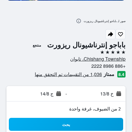
صور لـ باباجو إنترناشيونال ريزورت
باباجو إنترناشيونال ريزورت
منتجع
5 نجوم
Chishang Township، تايوان
+886 8986 2222
ممتاز
1,036 من التقييمات تم التحقق منها
8.4
خ 13/8
-
ج 14/8
2 من الضيوف، غرفة واحدة
بحث