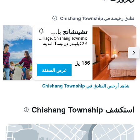
فنادق رخيصة في Chishang Township
تشينشانج باستورال فارم ريزورت
No. 110, Xinxing Village, Chishang Township, تايوان
2.6 كيلومتر عن وسط المدينة
156 ﷼
عرض الصفقة
شاهد أرخص الفنادق في Chishang Township
استكشف Chishang Township