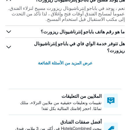
نعم ، يوجد في باباجو إنترناشيونال ريزورت مسبح لنزلاء الفندق.
عموماً لمسابح الفندق أوقات فتح وإغلاق ، لذا تأكد من التحدث
إلى مكتب الاستقبال قبل استخدام المسبح.
ما هو رقم هاتف باباجو إنترناشيونال ريزورت؟
هل تتوفر خدمة الواي فاي في باباجو إنترناشيونال
ريزورت؟
عرض المزيد من الأسئلة الشائعة
الملايين من التعليقات
تقييمات وتعليقات حقيقية من ملايين النزلاء، مثلك
تمامًا. احجز إقامتك المثالية بكل ثقة!
أفضل صفقات الفنادق
يبحث HotelsCombined في أكثر من 3 ملايين فندق