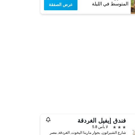
المتوسط في الليلة
عرض الصفقة
فندق إيفيل الغردقة
3 نجوم
لا بأس 5.8
شارع الشيراتون, بجوار مارينا اليخوت, الغردقة, مصر