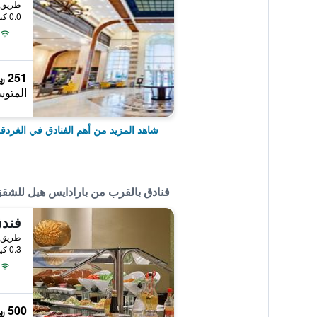
طريق ا
0.0 كيلومتر عن وسط المدينة
251 ﷼
المتوس
شاهد المزيد من أهم الفنادق في الغردق
فنادق بالقرب من بارادايس هيل للشقق
طريق ا
0.3 كيلومتر عن وسط المدينة
500 ﷼