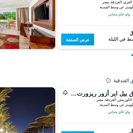
لقرى, الغردقة, مصر
واي فاي مجاني
ط في الليلة
عرض الصفقة
ة
 الفندقية
فندق بيل اير أزور ريزورت (للبالغين فقط)
لكورنيش, الغردقة, مصر
واي فاي مجاني