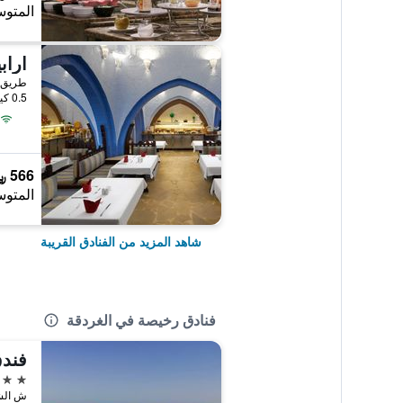
المتوس
اراب
طريق ا
0.5 كيلومتر عن وسط المدينة
566 ﷼
المتوس
شاهد المزيد من الفنادق القريبة
فنادق رخيصة في الغردقة
فند
3 نجوم
ش الشي