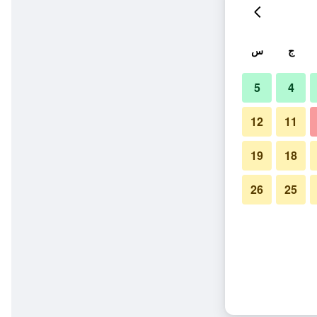
ج
س
5
4
12
11
19
18
26
25