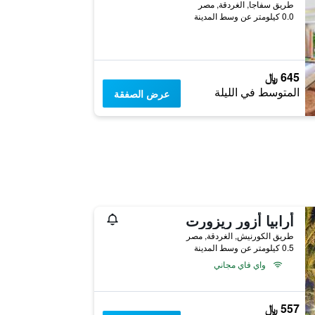
طريق سفاجا, الغردقة, مصر
0.0 كيلومتر عن وسط المدينة
645 ﷼
المتوسط في الليلة
عرض الصفقة
أرابيا أزور ريزورت
طريق الكورنيش, الغردقة, مصر
0.5 كيلومتر عن وسط المدينة
واي فاي مجاني
557 ﷼