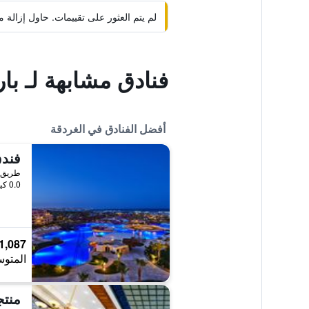
لم يتم العثور على تقييمات. حاول إزال
فنادق مشابهة لـ با
أفضل الفنادق في الغردقة
فندق
طريق 
0.0 كيلومتر عن وسط المدينة
1,087 ﷼
المتوس