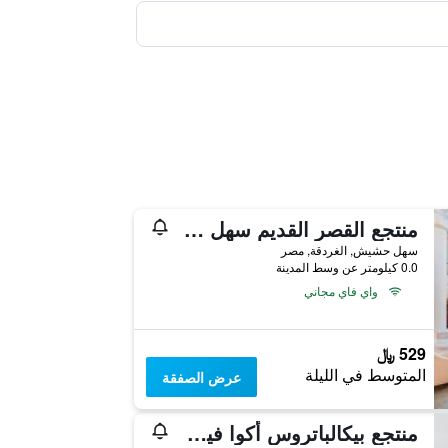
منتجع القصر القديم سهل حشيش
سهل حشيش, الغردقة, مصر
0.0 كيلومتر عن وسط المدينة
واي فاي مجاني
529 ﷼
المتوسط في الليلة
عرض الصفقة
منتجع بيكالباتروس أكوا فيستا - الغردقة