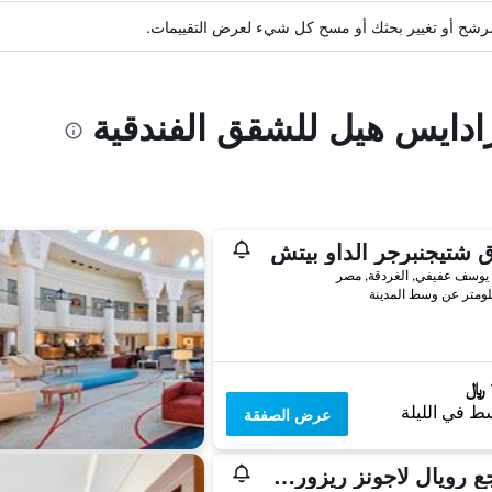
ة مرشح أو تغيير بحثك أو مسح كل شيء لعرض التقييمات.
رادايس هيل للشقق الفندقية
 شتيجنبرجر الداو بيتش
يوسف عفيفي, الغردقة, مصر
ط في الليلة
عرض الصفقة
منتجع رويال لاجونز ريزورت آند أكوا بارك - للعائلات والأزواج فقط