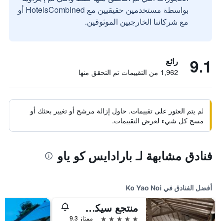
بواسطة مستخدمين حقيقيين مع HotelsCombined أو
مع شركائنا الخارجيين الموثوقين.
9.1
رائع
1,962 من التقييمات تم التحقق منها
لم يتم العثور على تقييمات. حاول إزالة مرشح أو تغيير بحثك أو
مسح كل شيء لعرض التقييمات.
فنادق مشابهة لـ بارادايس كو ياو
أفضل الفنادق في Ko Yao Noi
منتجع سيكس سينسيز ياو ناوي
5 نجوم
ممتاز 9.3