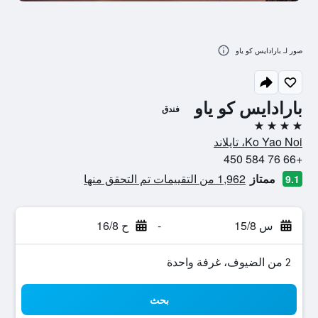
صور لـ بارادايس كو ياو
بارادايس كو ياو
فندق
4 نجوم
Ko Yao Noi، تايلاند
+66 76 584 450
ممتاز
1,962 من التقييمات تم التحقق منها
9.1
س 15/8
-
ح 16/8
2 من الضيوف، غرفة واحدة
بحث