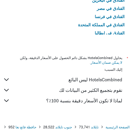
الفنادق في البحرين
الفنادق في مصر
الفنادق في فرنسا
الفنادق في المملكة المتحدة
الفنادق في إيطاليا
الفنادق في تايلاند
*
يحاول HotelsCombined بشكل دائم الحصول على الأسعار الدقيقة، ولكن
لا يمكن ضمان الأسعار
.
إليك السبب:
HotelsCombined ليس البائع
نقوم بتجميع الكثير من البيانات لك
لماذا لا تكون الأسعار دقيقة بنسبة 100٪؟
الصفحة الرئيسية
تايلاند
73,741
جنوب تايلاند
28,522
حافظة فانغ نغا
952