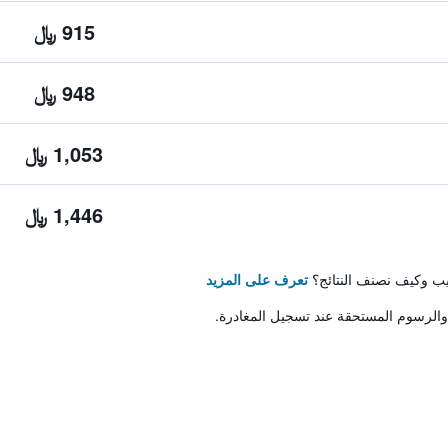
915 ﷼
948 ﷼
1,053 ﷼
1,446 ﷼
تيب وكيف نصنف النتائج؟
تعرف على المزيد
والرسوم المستحقة عند تسجيل المغادرة.