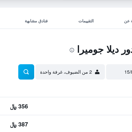
 عن
التقييمات
فنادق مشابهة
ر ديلا جوميرا
2 من الضيوف، غرفة واحدة
356 ﷼
387 ﷼