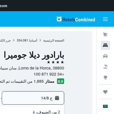
.com
رحلات طيران
الصفحة الرئيسية
أسبانيا
354,081
جزر الكن
فنادق
بارادور ديلا جوميرا
سيارات
4 نجوم
حزم العروض
Lomo de la Horca, 38800, سان سيباستيان دي لا جوميرا, لا غوميرا, أسبانيا
+34 922 871 100
استكشاف
ممتاز
1,885 من التقييمات تم التحقق منها
8.9
رحلات
ج 14/8
-
العَرَبِيَّة
2 من الضيوف، غرفة واحدة