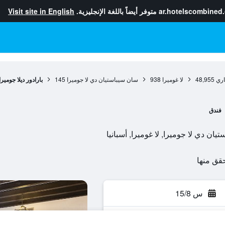
ar.hotelscombined
متوفر أيضاً باللغة الإنجليزية.
Visit site in English
اري
48,955
لا غوميرا
938
سان سيباستيان دي لا جوميرا
145
بارادور ديلا جوميرا
فندق
س 15/8