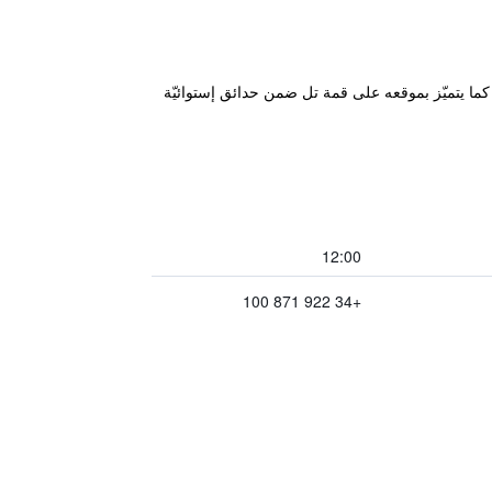
قريبة، كما يتميّز بموقعه على قمة تل ضمن حدائق إستوائيّة
12:00
+34 922 871 100